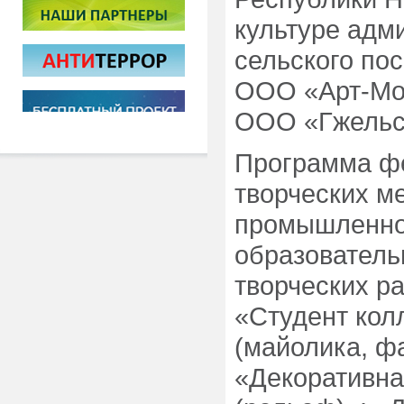
культуре адм
сельского пос
ООО «Арт-Мод
ООО «Гжельск
Программа фе
творческих м
промышленног
образователь
творческих р
«Студент кол
(майолика, ф
«Декоративна