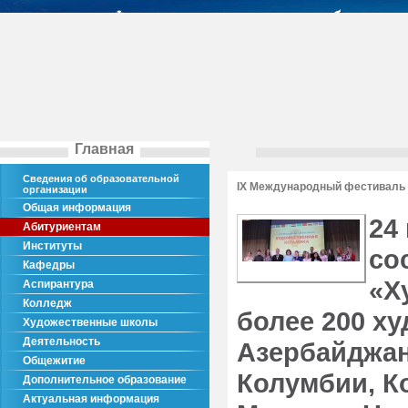
Главная
Сведения об образовательной
IX Международный фестиваль
организации
Общая информация
24
Абитуриентам
Институты
со
Кафедры
«Х
Аспирантура
Колледж
более 200 ху
Художественные школы
Деятельность
Азербайджана
Общежитие
Колумбии, К
Дополнительное образование
Актуальная информация