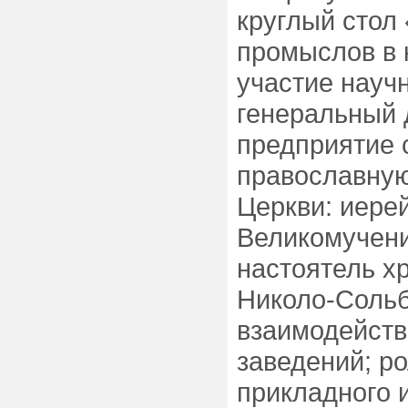
круглый стол
промыслов в 
участие науч
генеральный 
предприятие 
православную
Церкви: иере
Великомучени
настоятель х
Николо-Сольб
взаимодейств
заведений; р
прикладного 