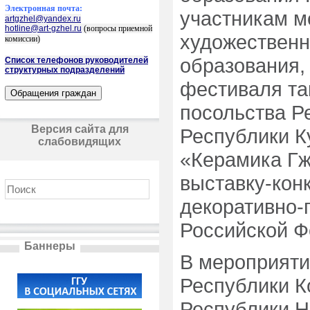
Электронная почта:
участникам м
artgzhel@yandex.ru
hotline@art-gzhel.ru
(вопросы приемной
художественн
комиссии)
образования,
Список телефонов руководителей
структурных подразделений
фестиваля та
посольства Р
Версия сайта для
Республики К
слабовидящих
«Керамика Гж
выставку-конк
декоративно-
Российской Ф
Баннеры
В мероприяти
Республики Ко
Республики Ни