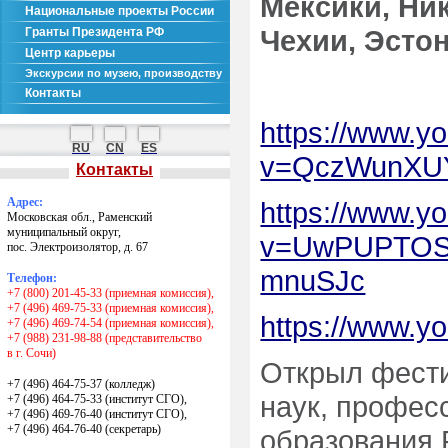
Мексики, Ни
Национальные проекты России
Чехии, Эсто
Гранты Президента РФ
Центр карьеры
Экскурсии по музею, производству
Контакты
https://www.y
RU
CN
ES
v=QczWunXUY
Контакты
Адрес:
https://www.y
Московская обл., Раменский
муниципальный округ,
v=UwPUPTOSY
пос. Электроизолятор, д. 67
mnuSJc
Телефон:
+7 (800) 201-45-33 (приемная комиссия),
+7 (496) 469-75-33 (приемная комиссия),
https://www.
+7 (496) 469-74-54 (приемная комиссия),
+7 (988) 231-98-88 (представительство
в г. Сочи)
Открыл фести
+7 (496) 464-75-37 (колледж)
наук, профес
+7 (496) 464-75-33 (институт СГО),
+7 (496) 469-76-40 (институт СГО),
+7 (496) 464-76-40
(секретарь)
образования 