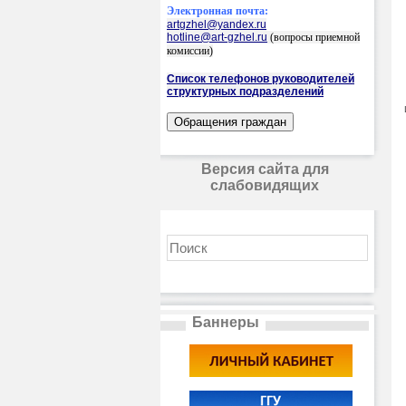
Электронная почта:
artgzhel@yandex.ru
hotline@art-gzhel.ru
(вопросы приемной
комиссии)
Список телефонов руководителей
структурных подразделений
Версия сайта для
слабовидящих
Баннеры