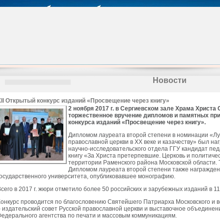
Новости
XII Открытый конкурс изданий «Просвещение через книгу»
2 ноября 2017 г. в Сергиевском зале Храма Христа
торжественное вручение дипломов и памятных при
конкурса изданий «Просвещение через книгу».
Дипломом лауреата второй степени в номинации «Лу
православной церкви в ХХ веке и казачеству» был н
научно-исследовательского отдела ГГУ кандидат педа
книгу «За Христа претерпевшие. Церковь и политичес
территории Раменского района Московской области. Т
Дипломом лауреата второй степени также награжден
государственного университета, опубликовавшее монографию.
Всего в 2017 г. жюри отметило более 50 российских и зарубежных изданий в 1
Конкурс проводится по благословению Святейшего Патриарха Московского и в
– издательский совет Русской православной церкви и выставочное объедине
Федерального агентства по печати и массовым коммуникациям.