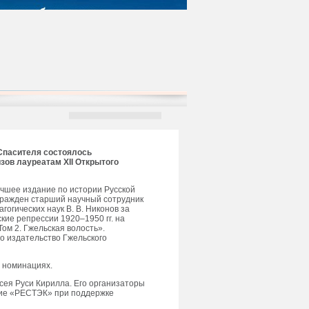
 Спасителя состоялось
зов лауреатам XII Открытого
чшее издание по истории Русской
агражден старший научный сотрудник
гогических наук В. В. Никонов за
кие репрессии 1920–1950 гг. на
ом 2. Гжельская волость».
о издательство Гжельского
1 номинациях.
сея Руси Кирилла. Его организаторы
ние «РЕСТЭК» при поддержке