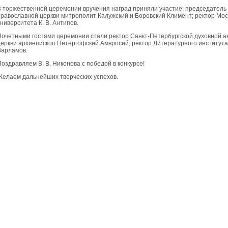
В торжественной церемонии вручения наград приняли участие: председатель 
православной церкви митрополит Калужский и Боровский Климент; ректор Мос
университета К. В. Антипов.
Почетными гостями церемонии стали ректор Санкт-Петербургской духовной а
церкви архиепископ Петергофский Амвросий; ректор Литературного института и
Варламов.
Поздравляем В. В. Никонова с победой в конкурсе!
Желаем дальнейших творческих успехов.