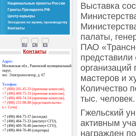
Выставка сос
Национальные проекты России
Гранты Президента РФ
Министерств
Центр карьеры
Экскурсии по музею, производству
Министерств
Контакты
палаты, гене
ПАО «Трансне
RU
CN
ES
Контакты
представили
Адрес:
организаций 
Московская обл., Раменский муниципальный
округ,
пос. Электроизолятор, д. 67
мастеров и х
Телефон:
Количество п
+7 (800) 201-45-33 (приемная комиссия),
+7 (496) 469-75-33 (приемная комиссия),
тыс. человек.
+7 (496) 469-74-54 (приемная комиссия),
+7 (988) 231-98-88 (представительство
в г. Сочи)
Гжельский ун
+7 (496) 464-75-37 (колледж)
активным уча
+7 (496) 464-75-33 (институт СГО),
+7 (496) 469-76-40 (институт СГО),
+7 (496) 464-76-40
(секретарь)
награжден п