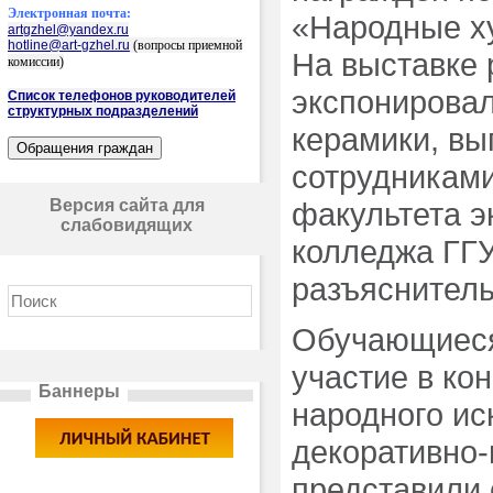
Электронная почта:
«Народные х
artgzhel@yandex.ru
hotline@art-gzhel.ru
(вопросы приемной
На выставке 
комиссии)
экспонирова
Список телефонов руководителей
структурных подразделений
керамики, вы
сотрудниками
Версия сайта для
факультета э
слабовидящих
колледжа ГГУ
разъяснитель
Обучающиеся
участие в ко
Баннеры
народного ис
декоративно-
представили