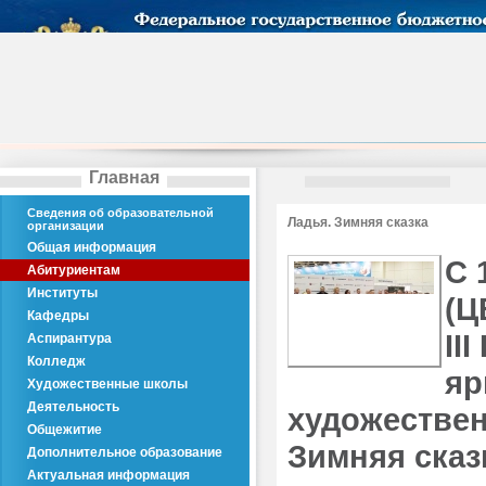
Главная
Сведения об образовательной
Ладья. Зимняя сказка
организации
Общая информация
С 
Абитуриентам
Институты
(Ц
Кафедры
II
Аспирантура
Колледж
яр
Художественные школы
Деятельность
художестве
Общежитие
Зимняя сказк
Дополнительное образование
Актуальная информация