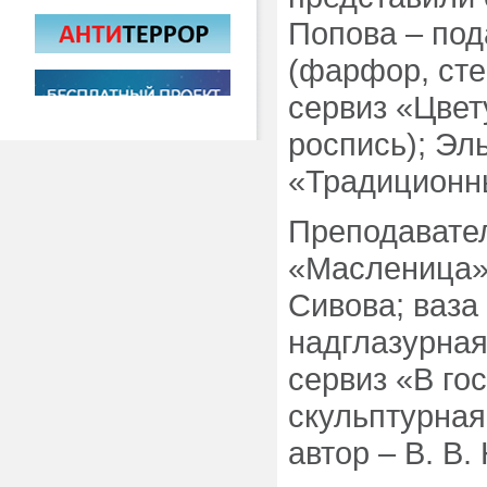
Попова – по
(фарфор, сте
сервиз «Цвет
роспись); Эл
«Традиционн
Преподавате
«Масленица» 
Сивова; ваза
надглазурная
сервиз «В го
скульптурная
автор – В. В.