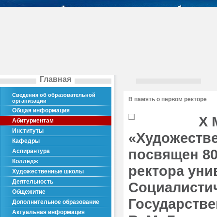
Главная
Сведения об образовательной
В память о первом ректоре
организации
Общая информация
Х 
Абитуриентам
Институты
«Художестве
Кафедры
посвящен 80
Аспирантура
Колледж
ректора уни
Художественные школы
Деятельность
Социалистич
Общежитие
Государств
Дополнительное образование
Актуальная информация