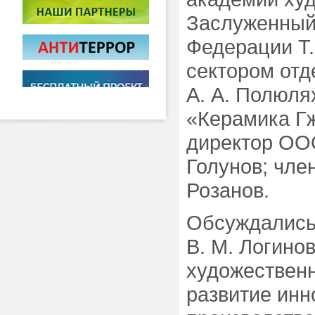
Заслуженный
Федерации Т.
сектором от
А. А. Полюля
«Керамика Гж
директор ОО
Голунов; чле
Розанов.
Обсуждались
В. М. Логино
художественн
развитие инн