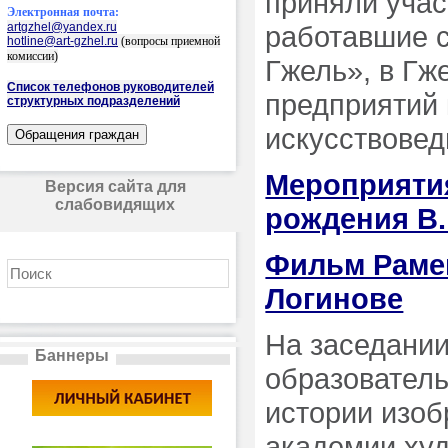
приняли учас
Электронная почта:
artgzhel@yandex.ru
работавшие 
hotline@art-gzhel.ru
(вопросы приемной
комиссии)
Гжель», в Гж
Список телефонов руководителей
предприятий 
структурных подразделений
искусствовед
Мероприятия
Версия сайта для
слабовидящих
рождения В.
Фильм Рамен
Логинове
На заседании
Баннеры
образователь
истории изоб
академии худ