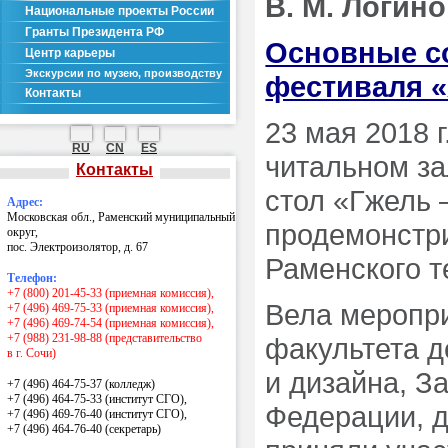
В. М. Логино
Национальные проекты России
Гранты Президента РФ
Основные с
Центр карьеры
Экскурсии по музею, производству
фестиваля 
Контакты
23 мая 2018 г
RU
CN
ES
читальном за
Контакты
стол «Гжель 
Адрес:
Московская обл., Раменский муниципальный
продемонстр
округ,
пос. Электроизолятор, д. 67
Раменского т
Телефон:
+7 (800) 201-45-33 (приемная комиссия),
Вела меропри
+7 (496) 469-75-33 (приемная комиссия),
+7 (496) 469-74-54 (приемная комиссия),
+7 (988) 231-98-88 (представительство
факультета д
в г. Сочи)
и дизайна, З
+7 (496) 464-75-37 (колледж)
+7 (496) 464-75-33 (институт СГО),
Федерации, д
+7 (496) 469-76-40 (институт СГО),
+7 (496) 464-76-40
(секретарь)