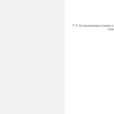
Т. Л. Астраханцева (слева) 
пла