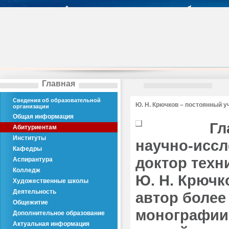
Главная
Сведения об образовательной
Ю. Н. Крючков – постоянный 
организации
Общая информация
Гл
Абитуриентам
Институты
научно-иссл
Кафедры
доктор техн
Аспирантура
Колледж
Ю. Н. Крючк
Художественные школы
Деятельность
автор более
Общежитие
монографии,
Дополнительное образование
Актуальная информация