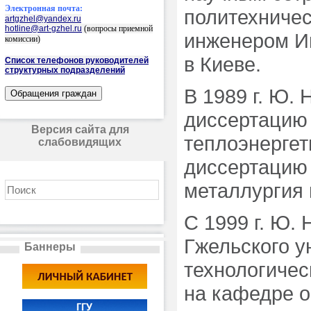
Электронная почта:
политехничес
artgzhel@yandex.ru
hotline@art-gzhel.ru
(вопросы приемной
инженером И
комиссии)
в Киеве.
Список телефонов руководителей
структурных подразделений
В 1989 г. Ю.
диссертацию
Версия сайта для
теплоэнергети
слабовидящих
диссертацию
металлургия
С 1999 г. Ю.
Гжельского у
Баннеры
технологичес
на кафедре 