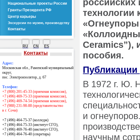
российских 
Национальные проекты России
технологии 
Гранты Президента РФ
Центр карьеры
«Огнеупоры 
Экскурсии по музею, производству
Контакты
«Коллоидный
Ceramics”),
RU
CN
ES
пособия.
Контакты
Адрес:
Публикации
Московская обл., Раменский муниципальный
округ,
пос. Электроизолятор, д. 67
В 1972 г. Ю.
Телефон:
+7 (800) 201-45-33 (приемная комиссия),
технологичес
+7 (496) 469-75-33 (приемная комиссия),
+7 (496) 469-74-54 (приемная комиссия),
специальност
+7 (988) 231-98-88 (представительство
в г. Сочи)
и огнеупоров
+7 (496) 464-75-37 (колледж)
производств
+7 (496) 464-75-33 (институт СГО),
+7 (496) 469-76-40 (институт СГО),
+7 (496) 464-76-40
(секретарь)
научным сотр