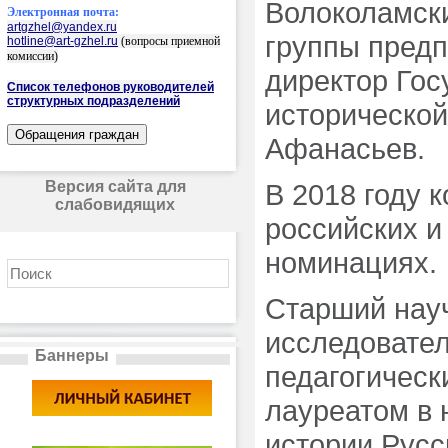
Волоколамск
Электронная почта:
artgzhel@yandex.ru
группы предп
hotline@art-gzhel.ru
(вопросы приемной
комиссии)
директор Гос
Список телефонов руководителей
структурных подразделений
исторической
Афанасьев.
Версия сайта для
В 2018 году 
слабовидящих
российских и
номинациях.
Старший науч
исследовател
Баннеры
педагогическ
лауреатом в
истории Русс