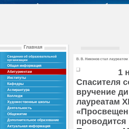
Главная
Сведения об образовательной
В. В. Никонов стал лауреатом
организации
Общая информация
1 
Абитуриентам
Институты
Спасителя с
Кафедры
вручение д
Аспирантура
Колледж
лауреатам X
Художественные школы
Деятельность
«Просвещени
Общежитие
проводится
Дополнительное образование
Актуальная информация