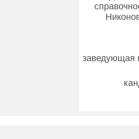
справочное
Никонов
заведующая 
кан