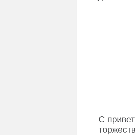
С привет
торжест