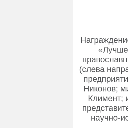
Награждение
«Лучше
православно
(слева напр
предприяти
Никонов; м
Климент; 
представит
научно-и