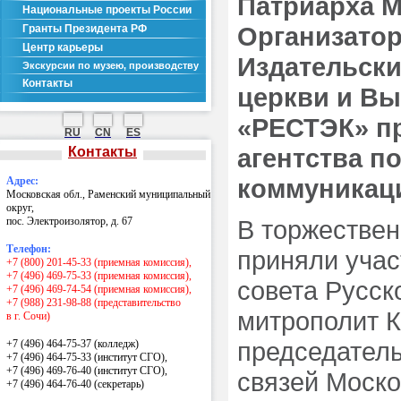
Патриарха М
Национальные проекты России
Организатор
Гранты Президента РФ
Центр карьеры
Издательски
Экскурсии по музею, производству
Контакты
церкви и В
«РЕСТЭК» п
RU
CN
ES
агентства п
Контакты
коммуникац
Адрес:
Московская обл., Раменский муниципальный
округ,
пос. Электроизолятор, д. 67
В торжестве
Телефон:
приняли учас
+7 (800) 201-45-33 (приемная комиссия),
+7 (496) 469-75-33 (приемная комиссия),
совета Русск
+7 (496) 469-74-54 (приемная комиссия),
+7 (988) 231-98-88 (представительство
митрополит К
в г. Сочи)
председател
+7 (496) 464-75-37 (колледж)
+7 (496) 464-75-33 (институт СГО),
+7 (496) 469-76-40 (институт СГО),
связей Моско
+7 (496) 464-76-40
(секретарь)