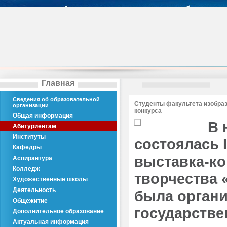
Главная
Сведения об образовательной
Студенты факультета изобраз
организации
конкурса
Общая информация
В 
Абитуриентам
Институты
состоялась
Кафедры
выставка-ко
Аспирантура
Колледж
творчества 
Художественные школы
Деятельность
была органи
Общежитие
государстве
Дополнительное образование
Актуальная информация