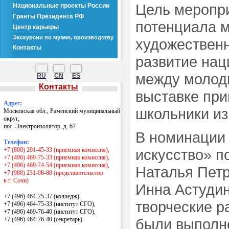
Цель меропри
Национальные проекты России
Гранты Президента РФ
потенциала м
Центр карьеры
Экскурсии по музею, производству
художественн
Контакты
развитие нац
между молод
RU
CN
ES
Контакты
выставке при
Адрес:
школьники из
Московская обл., Раменский муниципальный
округ,
пос. Электроизолятор, д. 67
В номинации
Телефон:
+7 (800) 201-45-33 (приемная комиссия),
искусство» п
+7 (496) 469-75-33 (приемная комиссия),
+7 (496) 469-74-54 (приемная комиссия),
Наталья Петр
+7 (988) 231-98-88 (представительство
в г. Сочи)
Инна Астудин
+7 (496) 464-75-37 (колледж)
творческие р
+7 (496) 464-75-33 (институт СГО),
+7 (496) 469-76-40 (институт СГО),
+7 (496) 464-76-40
(секретарь)
были выполн