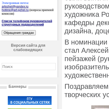
Электронная почта:
руководством
artgzhel@yandex.ru
hotline@art-gzhel.ru
(вопросы приемной
художника Ро
комиссии)
кафедры деко
Список телефонов руководителей
структурных подразделений
дизайна, доц
В номинации
Версия сайта для
стал Алексей
слабовидящих
пейзажей (ру
изобразитель
художественн
Поздравляем
Баннеры
творческих у