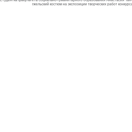
Студентка факультета социально-гуманитарного образования Анастасия Та
гжельский костюм на экспозиции творческих работ конкурс