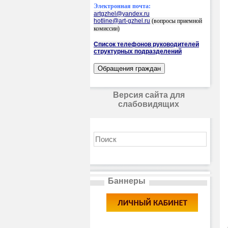
Электронная почта:
artgzhel@yandex.ru
hotline@art-gzhel.ru
(вопросы приемной
комиссии)
Список телефонов руководителей
структурных подразделений
Версия сайта для
слабовидящих
Баннеры