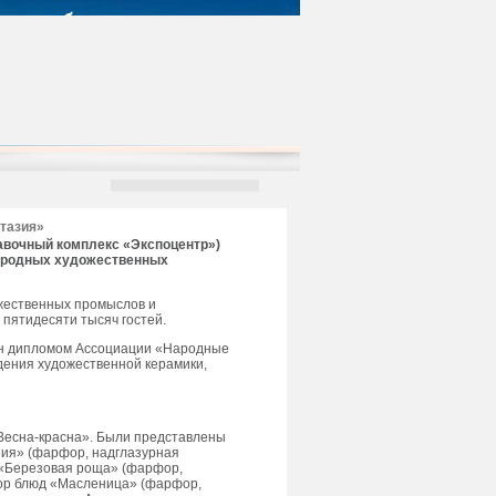
нтазия»
ставочный комплекс «Экспоцентр»)
народных художественных
ожественных промыслов и
 пятидесяти тысяч гостей.
ден дипломом Ассоциации «Народные
дения художественной керамики,
Весна-красна». Были представлены
зия» (фарфор, надглазурная
я «Березовая роща» (фарфор,
абор блюд «Масленица» (фарфор,