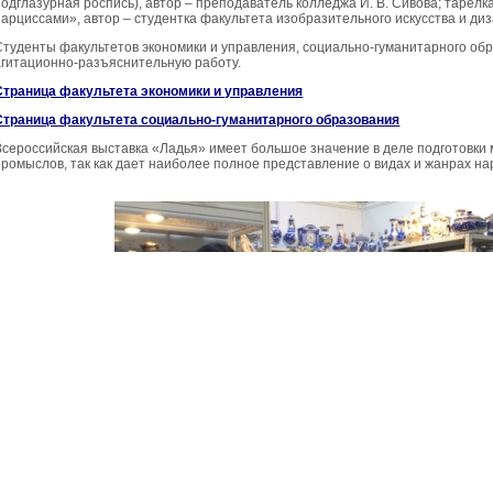
подглазурная роспись), автор – преподаватель колледжа И. В. Сивова; тарел
нарциссами», автор – студентка факультета изобразительного искусства и д
Студенты факультетов экономики и управления, социально-гуманитарного об
агитационно-разъяснительную работу.
Страница факультета экономики и управления
Страница факультета социально-гуманитарного образования
Всероссийская выставка «Ладья» имеет большое значение в деле подготовки
промыслов, так как дает наиболее полное представление о видах и жанрах на