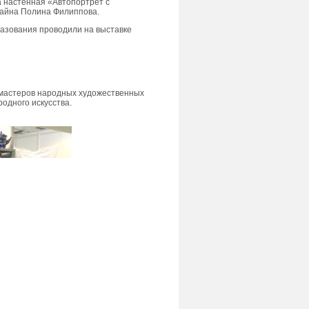
ка настенная «Автопортрет с
изайна Полина Филиппова.
разования проводили на выставке
 мастеров народных художественных
родного искусства.