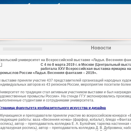
Новости
Гжельский университет на Всероссийской выставке «Ладья. Весенняя фа
С 4 по 8 марта 2019 г. в Москве (Центральный вы
работала XXV Всероссийская выставка-ярмарка 
промыслов России «Ладья. Весенняя фантазия – 2019».
В выставке приняли участие 437 представителей организаций народных худ
индивидуальных авторов из 43 регионов России, мероприятие посетили более
Университет по традиции стал активным участником выставки и был награж
художественные промыслы России». На стенде ГГУ экспонировались произве
выполненные студентами и сотрудниками университета.
Страница факультета изобразительного искусства и дизайна
Обучающиеся и преподаватели приняли участие во всероссийском конкурсе «
следующие работы: ваза «Весенняя ночка» (фарфор, кобальт), блюдо «Фанта
роспись), автор – преподаватель колледжа Е. А. Булойчик; тарелка настенна
надглазурная роспись), автор – преподаватель колледжа Д. В. Дубровина; н