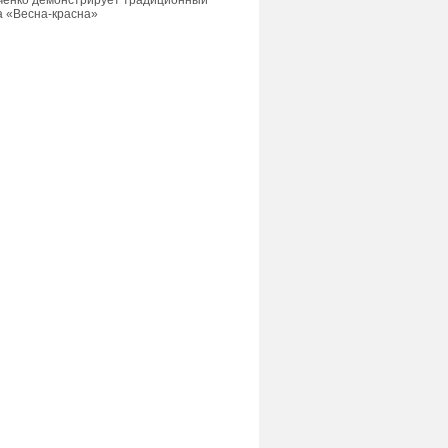
нченко демонстрирует традиционный
а «Весна-красна»