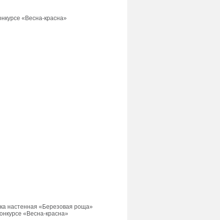
онкурсе «Весна-красна»
лка настенная «Березовая роща»
конкурсе «Весна-красна»