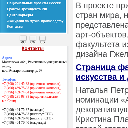
В проекте пр
Национальные проекты России
Гранты Президента РФ
стран мира, 
Центр карьеры
Экскурсии по музею, производству
представлен
Контакты
арт-объектов
факультета и
RU
CN
ES
Контакты
дизайна Гжел
Адрес:
Московская обл., Раменский муниципальный
Страница фа
округ,
пос. Электроизолятор, д. 67
искусства и
Телефон:
+7 (800) 201-45-33 (приемная комиссия),
Наталья Петр
+7 (496) 469-75-33 (приемная комиссия),
+7 (496) 469-74-54 (приемная комиссия),
+7 (988) 231-98-88 (представительство
номинации «
в г. Сочи)
декоративну
+7 (496) 464-75-37 (колледж)
+7 (496) 464-75-33 (институт СГО),
Кристина Пл
+7 (496) 469-76-40 (институт СГО),
+7 (496) 464-76-40
(секретарь)