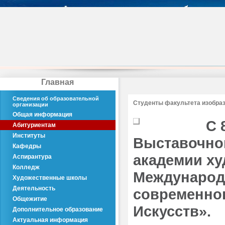
Главная
Сведения об образовательной
Студенты факультета изобраз
организации
Общая информация
С 
Абитуриентам
Институты
Выставочно
Кафедры
академии ху
Аспирантура
Колледж
Международ
Художественные школы
Деятельность
современног
Общежитие
Искусств».
Дополнительное образование
Актуальная информация