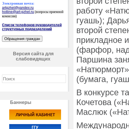
второй степе
Электронная почта:
artgzhel@yandex.ru
работу «Натю
hotline@art-gzhel.ru
(вопросы приемной
комиссии)
гуашь); Дарь
Список телефонов руководителей
второй степе
структурных подразделений
прикладное и
(фарфор, над
Версия сайта для
Паршина заня
слабовидящих
«Натюрморт»
(бумага, гуаш
В конкурсе т
Кочетова («Н
Баннеры
Маслюк («На
Международн