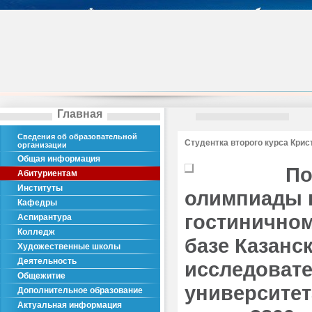
Главная
Сведения об образовательной
Студентка второго курса Кри
организации
Общая информация
По
Абитуриентам
Институты
олимпиады п
Кафедры
гостиничном
Аспирантура
Колледж
базе Казанс
Художественные школы
Деятельность
исследовате
Общежитие
университет
Дополнительное образование
Актуальная информация