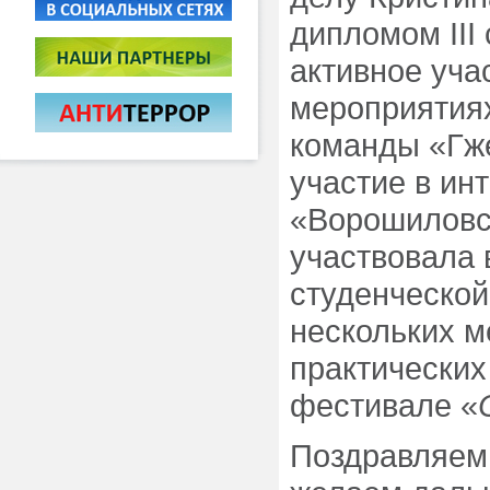
дипломом III
активное уча
мероприятиях
команды «Гже
участие в ин
«Ворошиловск
участвовала 
студенческой
нескольких 
практически
фестивале «
Поздравляем 