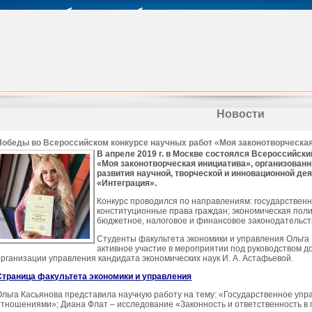
Новости
Победы во Всероссийском конкурсе научных работ «Моя законотворческа
В апреле 2019 г. в Москве состоялся Всероссийск
«Моя законотворческая инициатива», организован
развития научной, творческой и инновационной д
«Интеграция».
Конкурс проводился по направлениям: государственн
конституционные права граждан; экономическая поли
бюджетное, налоговое и финансовое законодательст
Студенты факультета экономики и управления Ольга
активное участие в мероприятии под руководством 
организации управления кандидата экономических наук И. А. Астафьевой.
Страница факультета экономики и управления
Ольга Касьянова представила научную работу на тему: «Государственное уп
отношениями»; Диана Флат – исследование «Законность и ответственность в