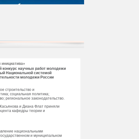
я инициатива»
ий конкурс научных работ молодежи
ный Национальной системой
еятельности молодежи России
ое строительство и
тика; социальная политика;
во; региональное законодательство.
 Касьянова и Диана Флат приняли
доцента кафедры теории и
равление национальными
 государственном и муниципальном