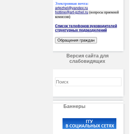
Электронная почта:
artgzhel@yandex.ru
hotline@art-gzhel.ru
(вопросы приемной
комиссии)
Список телефонов руководителей
структурных подразделений
Версия сайта для
слабовидящих
Баннеры