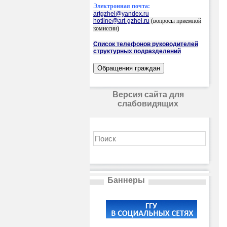
Электронная почта:
artgzhel@yandex.ru
hotline@art-gzhel.ru
(вопросы приемной
комиссии)
Список телефонов руководителей
структурных подразделений
Версия сайта для
слабовидящих
Баннеры