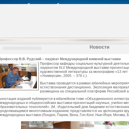
Новости
Профессор В.В. Рудский – лауреат Международной книжной выставки
Профессор кафедры социально-культурной деятельно
лауреатом XLV Международной выставки-презентаци
художественной литературы за монографию «13 лет 
«Универсум», 2005. – 376 с.).
Выставка проводится в рамках юбилейных мероприя
естествознания дистанционно. Экспозиция материал
размещена на специальной платформе Российской а
Аннотации изданий публикуются в юбилейном томе «Объединенного иллюстр
международных и общероссийских выставок-презентаций научных, учебно-ме
образовательных технологий». (М.: Издательский дом Академии естествознания
продолжающимся многотомным изданием, представляется на экспозициях кру
международных выставок (Лондон, Париж, Вена, Гон-Конг, Нью-Йорк, Москва, 