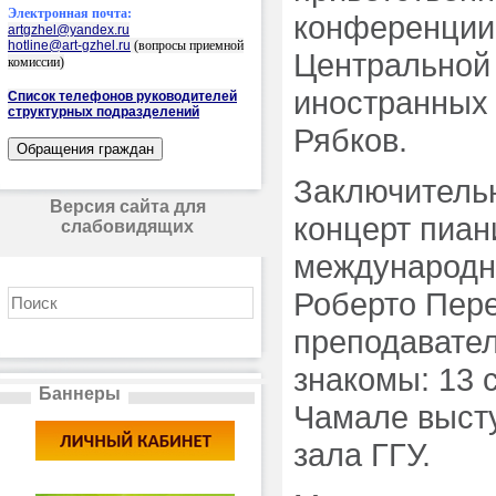
Электронная почта:
конференции
artgzhel@yandex.ru
hotline@art-gzhel.ru
(вопросы приемной
Центральной 
комиссии)
иностранных 
Список телефонов руководителей
структурных подразделений
Рябков.
Заключительн
Версия сайта для
концерт пиан
слабовидящих
международн
Роберто Пере
преподавател
знакомы: 13 
Баннеры
Чамале высту
зала ГГУ.