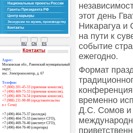
независимост
Национальные проекты России
Гранты Президента РФ
этот день Гв
Центр карьеры
Экскурсии по музею, производству
Никарагуа и
Контакты
на пути к су
событие стр
RU
CN
ES
Контакты
ежегодно.
Адрес:
Московская обл., Раменский муниципальный
Формат празд
округ,
пос. Электроизолятор, д. 67
традиционног
Телефон:
+7 (800) 201-45-33 (приемная комиссия),
конференция,
+7 (496) 469-75-33 (приемная комиссия),
+7 (496) 469-74-54 (приемная комиссия),
временно ис
+7 (988) 231-98-88 (представительство
в г. Сочи)
Д.С. Сомов 
+7 (496) 464-75-37 (колледж)
международны
+7 (496) 464-75-33 (институт СГО),
+7 (496) 469-76-40 (институт СГО),
+7 (496) 464-76-40
(секретарь)
приветственн