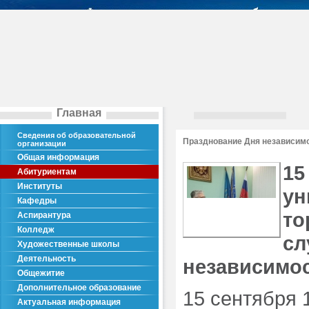
Главная
Сведения об образовательной
Празднование Дня независим
организации
Общая информация
15
Абитуриентам
Институты
ун
Кафедры
то
Аспирантура
Колледж
сл
Художественные школы
Деятельность
независимос
Общежитие
Дополнительное образование
15 сентября 1
Актуальная информация