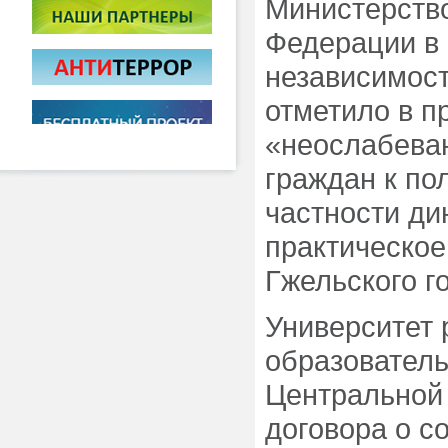
Министерство
Федерации в
независимос
отметило в п
«неослабева
граждан к по
частности д
практическое
Гжельского г
Университет 
образователь
Центральной 
договора о с