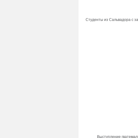
Студенты из Сальвадора с з
Выступление гватемаль