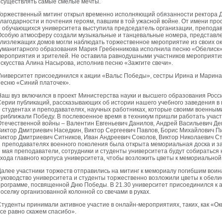
осуществлять самые смелые мечты.
Торжественный митинг открыл временно исполняющий обязанности ректора Д.
благодарности и почтения героям, павшим в той ужасной войне. От имени пр
и обучающихся университета выступила председатель организации, преподав
Особую атмосферу создали музыкальные и танцевальные номера, представл
близлежащих домов могли наблюдать торжественное мероприятие из своих ок
гуманитарного образования Мария Гребенникова исполнила песню «Обелиск»,
мероприятия и зрителей. Не оставила равнодушными участников мероприятия
искусства Алина Насырова, исполнив песню «Зажгите свечи».
Университет присоединился к акции «Вальс Победы», сестры Ирина и Марина
песню «Синий платочек».
Наш вуз включился в проект Министерства науки и высшего образования Рос
Серии публикаций, рассказывающих об истории нашего учебного заведения в
о студентах и преподавателях, научных работниках, которые своими военным
приближали Победу. В послевоенное время в техникум пришли работать учас
Отечественной войны – Валентин Евгеньевич Данилов, Андрей Васильевич Де
Виктор Дмитриевич Наседкин, Виктор Сергеевич Павлов, Борис Михайлович 
Виктор Дмитриевич Ситников, Иван Андреевич Соколов, Виктор Николаевич Стра
и преподавателях военного поколения была открыта мемориальная доска и з
9 мая преподаватели, сотрудники и студенты университета будут собираться 
входа главного корпуса университета, чтобы возложить цветы к мемориальной
Далее участники торжеств отправились на митинг к мемориалу погибшим воин
руководство университета и студенты торжественно возложили цветы к обелис
программе, посвященной Дню Победы. В 21.30 университет присоединился к 
поселку организованной колонной со свечами в руках.
Студенты принимали активное участие в онлайн-мероприятиях, таких, как «О
все равно скажем спасибо».