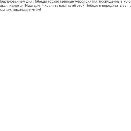
Празднованием Дня Победы торжественные мероприятия, посвященные 76-о
заканчиваются. Наш долг – хранить память об этой Победе и передавать ее
помним, гордимся и чтим!