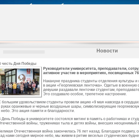
Новости
В честь Дня Победы
Руководители университета, преподаватели, сотр
активное участие в мероприятиях, посвященных 76
Накануне праздника студенты отделения культуры и 
в акции «Георгиевская ленточка». Одетые в военную
девушки раздавали ленточки студентам, преподават
Это создавало особое, трепетное настроение.
С большим удовольствием студенты провели акцию «9 мая навсегда в сердцах
в руках оранжевые и черные воздушные шары, символизирующие георгиевскую
в небо. Это акция памяти и благодарности.
В День Победы в университете состоялся митинг в память о работниках и сту
Отечественной войны, тружениках тыла и детях войны, внесших неоценимый 
Великая Отечественная война закончилась 76 лет назад. Благодаря подвигу,
над нами сегодня мирное небо, мы живем в ритме веселых студенческих будн