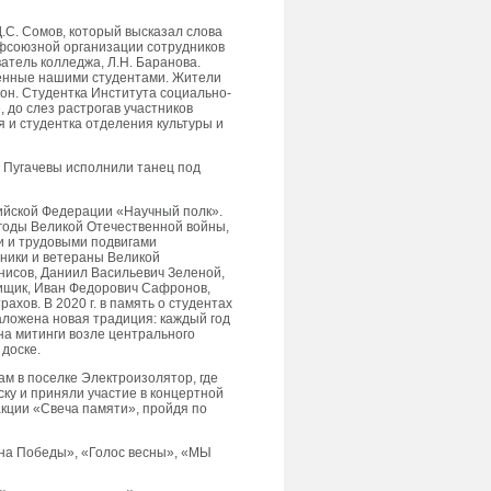
С. Сомов, который высказал слова
офсоюзной организации сотрудников
атель колледжа, Л.Н. Баранова.
енные нашими студентами. Жители
он. Студентка Института социально-
 до слез растрогав участников
 и студентка отделения культуры и
 Пугачевы исполнили танец под
сийской Федерации «Научный полк».
 годы Великой Отечественной войны,
и и трудовыми подвигами
тники и ветераны Великой
нисов, Даниил Васильевич Зеленой,
Пищик, Иван Федорович Сафронов,
хов. В 2020 г. в память о студентах
аложена новая традиция: каждый год
на митинги возле центрального
 доске.
ам в поселке Электроизолятор, где
ку и приняли участие в концертной
акции «Свеча памяти», пройдя по
кна Победы», «Голос весны», «МЫ