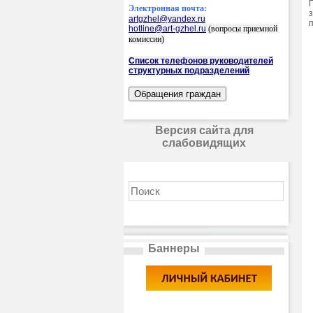
Электронная почта:
artgzhel@yandex.ru
hotline@art-gzhel.ru
(вопросы приемной
комиссии)
Список телефонов руководителей
структурных подразделений
Версия сайта для
слабовидящих
Баннеры