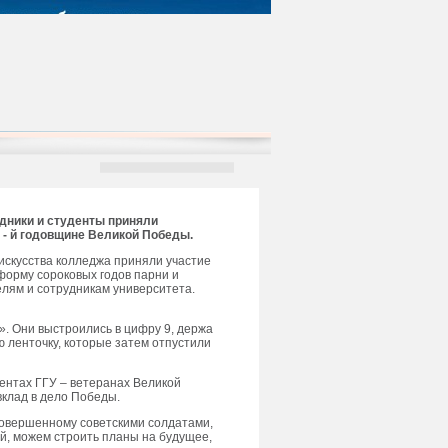
удники и студенты приняли
 - й годовщине Великой Победы.
искусства колледжа приняли участие
 форму сороковых годов парни и
елям и сотрудникам университета.
». Они выстроились в цифру 9, держа
 ленточку, которые затем отпустили
дентах ГГУ – ветеранах Великой
вклад в дело Победы.
 совершенному советскими солдатами,
ей, можем строить планы на будущее,