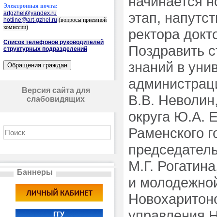
начинается н
Электронная почта:
artgzhel@yandex.ru
этап, напутс
hotline@art-gzhel.ru
(вопросы приемной
комиссии)
ректора докт
Список телефонов руководителей
Поздравить с
структурных подразделений
знаний в уни
администраци
Версия сайта для
В.В. Неволин
слабовидящих
округа Ю.А. 
Раменского г
председатель
М.Г. Рогатин
Баннеры
и молодежной
Новохаритоно
управления Н