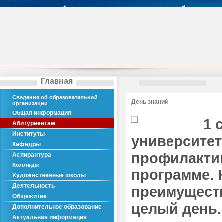
Главная
Сведения об образовательной
День знаний
организации
Общая информация
1 
Абитуриентам
Институты
университет
Кафедры
профилакти
Аспирантура
Колледж
программе. 
Художественные школы
Деятельность
преимущест
Общежитие
целый день.
Дополнительное образование
Актуальная информация