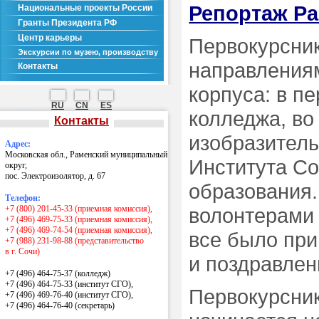
Репортаж Ра
Национальные проекты России
Гранты Президента РФ
Центр карьеры
Первокурсник
Экскурсии по музею, производству
направлениям
Контакты
корпуса: в п
RU
CN
ES
колледжа, во
Контакты
изобразитель
Адрес:
Московская обл., Раменский муниципальный
Института С
округ,
пос. Электроизолятор, д. 67
образования.
Телефон:
+7 (800) 201-45-33 (приемная комиссия),
волонтерами 
+7 (496) 469-75-33 (приемная комиссия),
+7 (496) 469-74-54 (приемная комиссия),
все было при
+7 (988) 231-98-88 (представительство
в г. Сочи)
и поздравлен
+7 (496) 464-75-37 (колледж)
+7 (496) 464-75-33 (институт СГО),
Первокурсник
+7 (496) 469-76-40 (институт СГО),
+7 (496) 464-76-40
(секретарь)