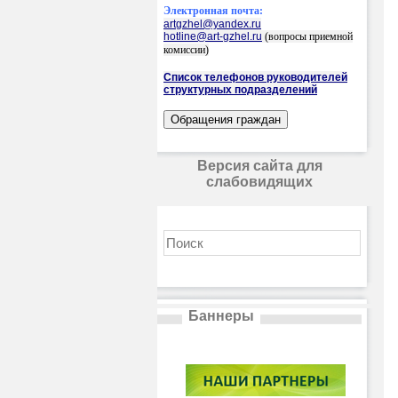
Электронная почта:
artgzhel@yandex.ru
hotline@art-gzhel.ru
(вопросы приемной
комиссии)
Список телефонов руководителей
структурных подразделений
Версия сайта для
слабовидящих
Баннеры