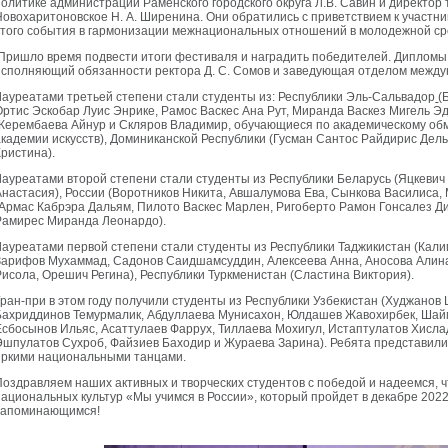
политике администрации Раменского городского округа Л.В. Савин и директо
Новохаритоновское Н. А. Ширенина. Они обратились с приветствием к участни
этого события в гармонизации межнациональных отношений в молодежной ср
Пришло время подвести итоги фестиваля и наградить победителей. Дипломы
исполняющий обязанности ректора Д. С. Сомов и заведующая отделом междун
Лауреатами третьей степени стали студенты из: Республики Эль-Сальвадор
(
Ортис Эскобар Луис Энрике, Рамос Васкес Ана Рут, Миранда Васкез Мигель Эд
(Керембаева Айнур и Скляров Владимир, обучающиеся по академическому об
академии искусств), Доминиканской Республики (Гусман Сантос Райдирис Дел
Кристина).
Лауреатами второй степени стали студенты из Республики Беларусь (Яцкевич
Анастасия), России (Воротников Никита, Авшалумова Ева, Сынкова Василиса,
(Армас Кабрэра Дальям, Пилото Васкес Марлен, Ригоберто Рамон Гонсалез Ди
Рамирес Миранда Леонардо).
Лауреатами первой степени стали студенты из Республики Таджикистан (Кал
Зарифов Мухаммад, Садонов Саидшамсуддин, Алексеева Анна, Аносова Алин
Рисола, Орешич Регина), Республики Туркменистан (Сластина Виктория).
Гран-при в этом году получили студенты из Республики Узбекистан (Худжанов
Бахриддинов Темурмалик, Абдуллаева Мунисахон, Юлдашев Жавохирбек, Шай
Есбосынов Ильяс, Асаттулаев Фаррух, Тиллаева Мохигул, Истаптулатов Хисл
Эшпулатов Сухроб, Файзиев Баходир и Жураева Зарина). Ребята представили 
яркими национальными танцами.
Поздравляем наших активных и творческих студентов с победой и надеемся,
национальных культур «Мы учимся в России», который пройдет в декабре 2022 
запоминающимся!