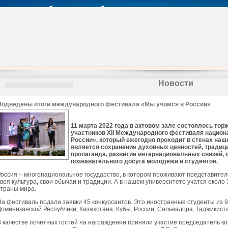
Новости
Подведены итоги международного фестиваля «Мы учимся в России»
11 марта 2022 года в актовом зале состоялось то
участников XII Международного фестиваля национ
России», который ежегодно проходит в стенах наш
является сохранение духовных ценностей, традиц
пропаганда, развитие интернациональных связей, 
познавательного досуга молодёжи и студентов.
Россия – многонациональное государство, в котором проживают представители
своя культура, свои обычаи и традиции. А в нашем университете учатся около
страны мира.
На фестиваль подали заявки 45 конкурсантов. Это иностранные студенты из 9
Доминиканской Республики, Казахстана, Кубы, России, Сальвадора, Таджикист
В качестве почетных гостей на награждении приняли участие председатель к