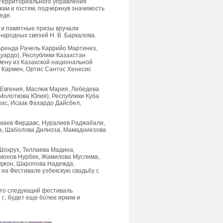
р территориального управления
кам и гостям, подчеркнув значимость
еде.
 и памятные призы вручали
ародных связей Н. В. Баркалова.
Бренда Рачель Каррийо Мартинез,
уардо), Республики Казахстан
мену из Казахской национальной
ь Кармен, Ортис Сантос Хенесис
 Евгения, Маслюк Мария, Лебедева
 Молоткова Юлия), Республики Куба
ас, Исаак Фахардо Дайсбел,
имаев Фирдавс, Нуралиев Раджабали,
а, Шаболова Дилноза, Мамадниезова
 Шохрух, Тиллаева Мадина,
монов Нурбек, Жамилова Муслима,
аджон, Шаропова Надежда,
на Фестивале узбекскую свадьбу с
 что следующий фестиваль
г., будет еще более ярким и