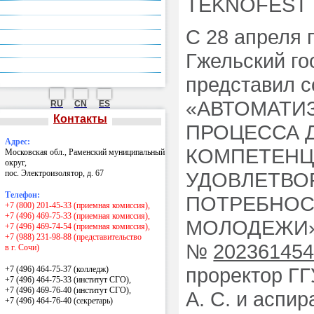
TEKNOFEST в
Национальные проекты России
Гранты Президента РФ
С 28 апреля 
Центр карьеры
Экскурсии по музею, производству
Гжельский го
Контакты
представил с
«АВТОМАТИ
RU
CN
ES
Контакты
ПРОЦЕССА 
Адрес:
КОМПЕТЕНЦ
Московская обл., Раменский муниципальный
округ,
пос. Электроизолятор, д. 67
УДОВЛЕТВО
Телефон:
ПОТРЕБНОС
+7 (800) 201-45-33 (приемная комиссия),
+7 (496) 469-75-33 (приемная комиссия),
МОЛОДЕЖИ», 
+7 (496) 469-74-54 (приемная комиссия),
+7 (988) 231-98-88 (представительство
№
20236145
в г. Сочи)
проректор ГГ
+7 (496) 464-75-37 (колледж)
+7 (496) 464-75-33 (институт СГО),
+7 (496) 469-76-40 (институт СГО),
А. С. и аспи
+7 (496) 464-76-40
(секретарь)