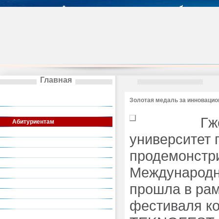
Главная
Сведения об образовательной
Золотая медаль за инновацио
организации
Общая информация
Гж
Абитуриентам
Институты
университет 
Кафедры
продемонстри
Аспирантура
Колледж
Международно
Художественные школы
Деятельность
прошла в рам
Общежитие
фестиваля ко
Дополнительное образование
Актуальная информация