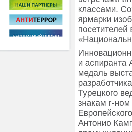
классами. С
ярмарки изо
посетителей в
«Национальн
Инновационна
и аспиранта 
медаль выста
разработчик
Турецкого ве
знакам г-но
Европейского
Антонио Кам