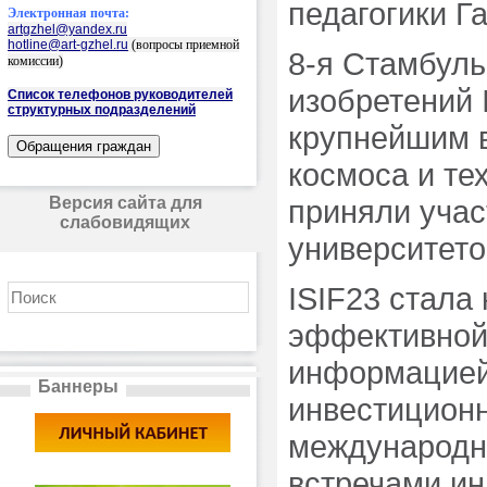
педагогики Га
Электронная почта:
artgzhel@yandex.ru
hotline@art-gzhel.ru
(вопросы приемной
8-я Стамбул
комиссии)
изобретений 
Список телефонов руководителей
структурных подразделений
крупнейшим 
космоса и т
Версия сайта для
приняли учас
слабовидящих
университето
ISIF23 стала
эффективной
информацией
Баннеры
инвестиционн
международн
встречами ин