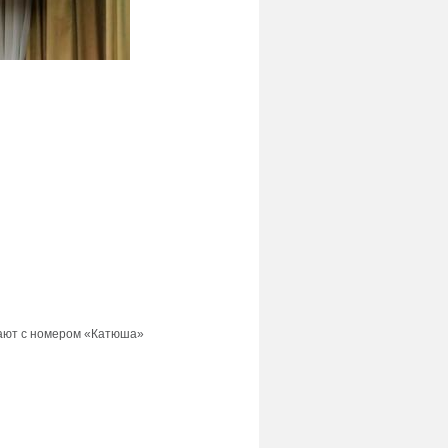
ают с номером «Катюша»