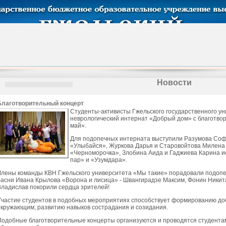
Новости
Благотворительный концерт
Студенты-активисты Гжельского государственного ун
неврологический интернат «Добрый дом» с благотв
май».
Для подопечных интерната выступили Разумова Соф
«Улыбайся», Журкова Дарья и Старовойтова Милена 
«Черноморочка», Злобина Аида и Гаджиева Карина 
пар» и «Узумдара».
Члены команды КВН Гжельского университета «Мы такие» порадовали подоп
басни Ивана Крылова «Ворона и лисица» - Швангирадзе Максим, Фонин Никит
Владислав покорили сердца зрителей!
Участие студентов в подобных мероприятиях способствует формированию д
окружающим, развитию навыков сострадания и созидания.
Подобные благотворительные концерты организуются и проводятся студентам