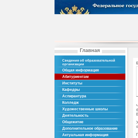
Главная
Сведения об образовательной
организации
Общая информация
Абитуриентам
Институты
Кафедры
Аспирантура
Колледж
Художественные школы
Деятельность
Общежитие
Дополнительное образование
Актуальная информация