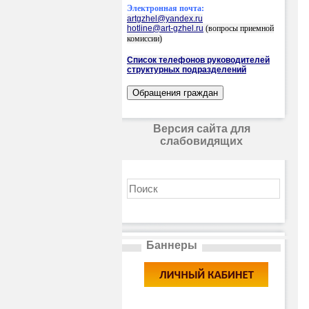
Электронная почта:
artgzhel@yandex.ru
hotline@art-gzhel.ru
(вопросы приемной
комиссии)
Список телефонов руководителей
структурных подразделений
Версия сайта для
слабовидящих
Баннеры