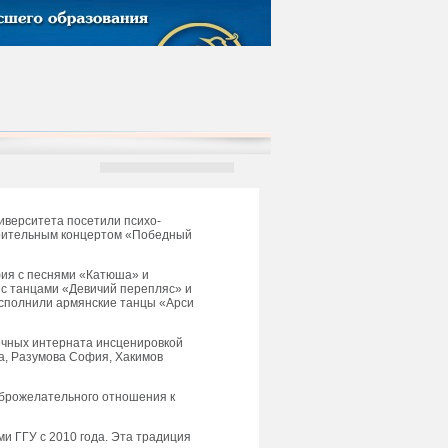
иверситета посетили психо-
орительным концертом «Победный
ия с песнями «Катюша» и
с танцами «Девичий перепляс» и
исполнили армянские танцы «Арси
ечных интерната инсценировкой
а, Разумова София, Хакимов
оброжелательного отношения к
и ГГУ с 2010 года. Эта традиция