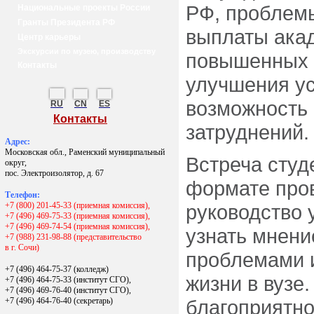
РФ, проблемы
Национальные проекты России
Гранты Президента РФ
выплаты ака
Центр карьеры
Экскурсии по музею, производству
повышенных 
Контакты
улучшения у
возможность
RU
CN
ES
Контакты
затруднений.
Адрес:
Московская обл., Раменский муниципальный
Встреча студ
округ,
пос. Электроизолятор, д. 67
формате пров
Телефон:
+7 (800) 201-45-33 (приемная комиссия),
руководство 
+7 (496) 469-75-33 (приемная комиссия),
+7 (496) 469-74-54 (приемная комиссия),
узнать мнени
+7 (988) 231-98-88 (представительство
в г. Сочи)
проблемами 
+7 (496) 464-75-37 (колледж)
жизни в вузе
+7 (496) 464-75-33 (институт СГО),
+7 (496) 469-76-40 (институт СГО),
+7 (496) 464-76-40
(секретарь)
благоприятно