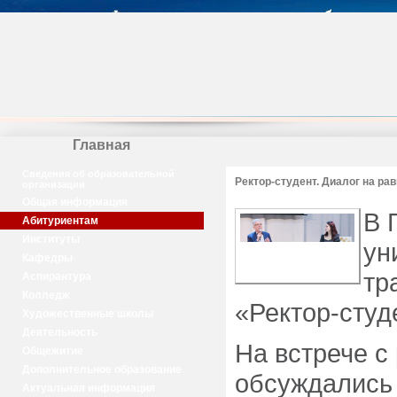
Главная
Сведения об образовательной
Ректор-студент. Диалог на ра
организации
Общая информация
В 
Абитуриентам
Институты
ун
Кафедры
тр
Аспирантура
Колледж
«Ректор-студ
Художественные школы
Деятельность
На встрече с
Общежитие
Дополнительное образование
обсуждались
Актуальная информация