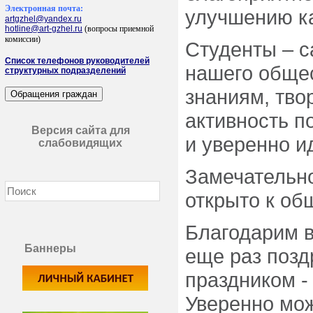
Электронная почта:
улучшению ка
artgzhel@yandex.ru
hotline@art-gzhel.ru
(вопросы приемной
комиссии)
Студенты – с
Список телефонов руководителей
нашего общес
структурных подразделений
знаниям, тво
активность п
Версия сайта для
и уверенно и
слабовидящих
Замечательно
открыто к о
Благодарим в
Баннеры
еще раз позд
праздником -
Уверенно мож