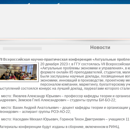
Новости
VII Всероссийская научно-практическая конференция «Актуальные пробл
20 декабря 2023 г. в ГГУ состоялась VII Всероссийс
«Актуальные проблемы экономики и управления», в к
формате онлайн 85 преподавателей, студентов, маги
Были заслушаны научные доклады, посвященные во
экономики, инноваций в производстве, проектному м
персоналом компании, маркетингу, бухгалтерскому уче
выступлений состоялся конкурс на лучший доклад, лауреатами которого стали
1 место: Яковлев Александр Юрьевич – профессор кафедры теории и организ
Андреевич, Земсков Глеб Александрович – студенты группы БИ-БО-22;
2 место: Вахин Андрей Анатольевич – доцент кафедры теории и организации
Леонидович – аспирант группы РОЭ-АО-22;
3 место: Наседкин Михаил Юрьевич, Горинов Тихон Дмитриевич – учащиеся 1
Материалы конференции будут изданы в сборнике, включенном в РИНЦ.