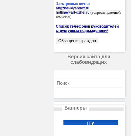
Электронная почта:
artgzhel@yandex.ru
hotline@art-gzhel.ru
(вопросы приемной
комиссии)
Список телефонов руководителей
структурных подразделений
Версия сайта для
слабовидящих
Баннеры