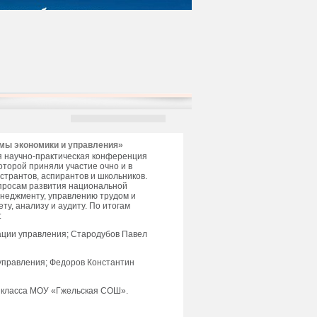
емы экономики и управления»
кая научно-практическая конференция
оторой приняли участие очно и в
странтов, аспирантов и школьников.
просам развития национальной
енеджменту, управлению трудом и
ту, анализу и аудиту. По итогам
:
ации управления; Стародубов Павел
 управления; Федоров Константин
1 класса МОУ «Гжельская СОШ».