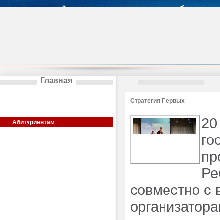
Главная
Сведения об образовательной
Стратегия Первых
организации
Общая информация
20
Абитуриентам
Институты
го
Кафедры
пр
Аспирантура
Колледж
Ре
Художественные школы
Деятельность
совместно с
Общежитие
организатора
Дополнительное образование
Актуальная информация