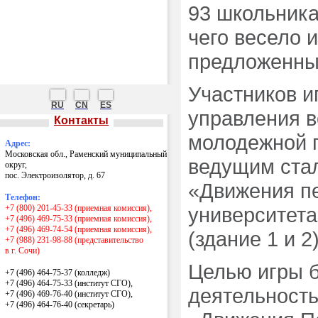
93 школьника
Национальные проекты России
Гранты Президента РФ
чего весело 
Центр карьеры
Экскурсии по музею, производству
предложенны
Контакты
Участников и
RU
CN
ES
управления в
Контакты
молодежной п
Адрес:
Московская обл., Раменский муниципальный
ведущим стал
округ,
пос. Электроизолятор, д. 67
«Движения пе
Телефон:
+7 (800) 201-45-33 (приемная комиссия),
университета
+7 (496) 469-75-33 (приемная комиссия),
+7 (496) 469-74-54 (приемная комиссия),
(здание 1 и 
+7 (988) 231-98-88 (представительство
в г. Сочи)
Целью игры б
+7 (496) 464-75-37 (колледж)
+7 (496) 464-75-33 (институт СГО),
деятельность
+7 (496) 469-76-40 (институт СГО),
+7 (496) 464-76-40
(секретарь)