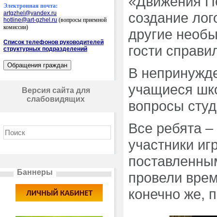
«Движения П
Электронная почта:
artgzhel@yandex.ru
создание лог
hotline@art-gzhel.ru
(вопросы приемной
комиссии)
другие необы
Список телефонов руководителей
гости справи
структурных подразделений
В непринужд
учащиеся шк
Версия сайта для
слабовидящих
вопросы студ
Все ребята –
участники иг
поставленным
Баннеры
провели врем
конечно же, 