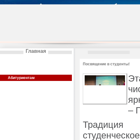
Главная
Сведения об образовательной
Посвящение в студенты!
организации
Общая информация
Эт
Абитуриентам
Институты
чи
Кафедры
яр
Аспирантура
Колледж
– 
Художественные школы
Деятельность
Традиция 
Общежитие
Дополнительное образование
студенческо
Актуальная информация