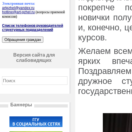
Электронная почта:
покрепче п
artgzhel@yandex.ru
hotline@art-gzhel.ru
(вопросы приемной
новички полу
комиссии)
и, конечно, 
Список телефонов руководителей
структурных подразделений
курсов.
Желаем всем 
Версия сайта для
ярких впеч
слабовидящих
Поздравляем
дружное ст
государствен
Баннеры