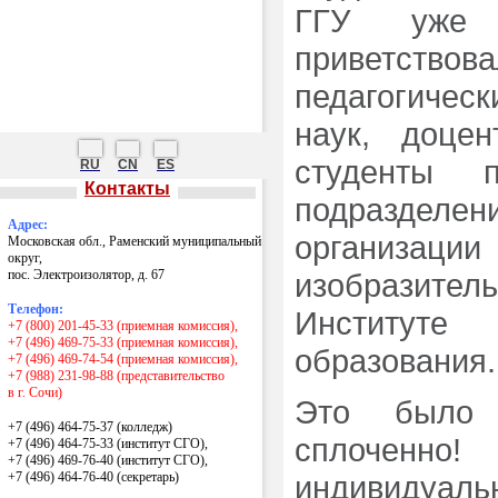
ГГУ уже м
Национальные проекты России
Гранты Президента РФ
приветст
Центр карьеры
Экскурсии по музею, производству
педагогичес
Контакты
наук, доце
студенты 
RU
CN
ES
Контакты
подраздел
Адрес:
организац
Московская обл., Раменский муниципальный
округ,
пос. Электроизолятор, д. 67
изобразите
Телефон:
Институте
+7 (800) 201-45-33 (приемная комиссия),
+7 (496) 469-75-33 (приемная комиссия),
образования.
+7 (496) 469-74-54 (приемная комиссия),
+7 (988) 231-98-88 (представительство
в г. Сочи)
Это было 
+7 (496) 464-75-37 (колледж)
сплоченно
+7 (496) 464-75-33 (институт СГО),
+7 (496) 469-76-40 (институт СГО),
+7 (496) 464-76-40
(секретарь)
индивидуал