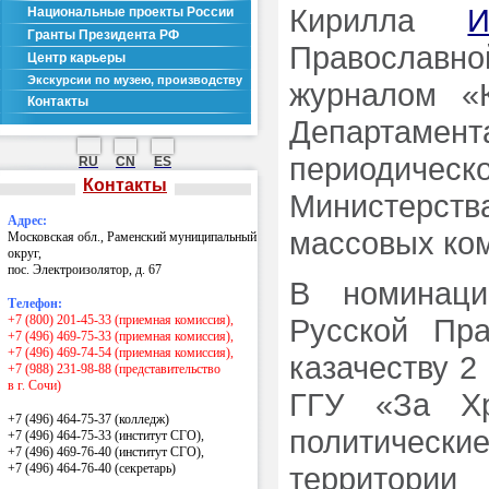
Кирилла
И
Национальные проекты России
Гранты Президента РФ
Православно
Центр карьеры
Экскурсии по музею, производству
журналом «
Контакты
Департамен
периодичес
RU
CN
ES
Контакты
Министерст
Адрес:
массовых ко
Московская обл., Раменский муниципальный
округ,
пос. Электроизолятор, д. 67
В номинаци
Телефон:
+7 (800) 201-45-33 (приемная комиссия),
Русской Пр
+7 (496) 469-75-33 (приемная комиссия),
+7 (496) 469-74-54 (приемная комиссия),
казачеству 2
+7 (988) 231-98-88 (представительство
в г. Сочи)
ГГУ «За Хр
+7 (496) 464-75-37 (колледж)
политически
+7 (496) 464-75-33 (институт СГО),
+7 (496) 469-76-40 (институт СГО),
+7 (496) 464-76-40
(секретарь)
территории