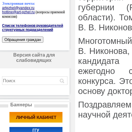
Электронная почта:
губернии (
artgzhel@yandex.ru
hotline@art-gzhel.ru
(вопросы приемной
области). То
комиссии)
В. В. Никонов
Список телефонов руководителей
структурных подразделений
Многотомный 
В. Никонова,
Версия сайта для
кандидата 
слабовидящих
ежегодно с
конкурса. Эт
основу докто
Поздравляем
Баннеры
научной деят