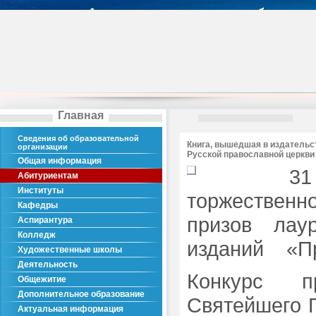
Главная
Сведения об образовательной
Книга, вышедшая в издательс
организации
Русской православной церкви
Общая информация
31
Абитуриентам
Институты
торжественн
Кафедры
призов лау
Аспирантура
Колледж
изданий «Пр
Художественные школы
Деятельность
Конкурс п
Общежитие
Дополнительное образование
Святейшего П
Актуальная информация