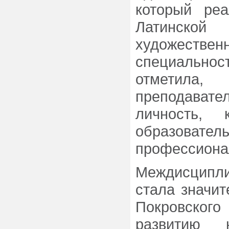
который реа
Латинской
художестве
специальност
отметила
преподават
личность, 
образовате
профессионал
Междисципл
стала значи
Покровског
развитию 