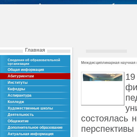
Главная
Сведения об образовательной
Междисциплинарная научная 
организации
Общая информация
19
Абитуриентам
Институты
ф
Кафедры
пе
Аспирантура
Колледж
у
Художественные школы
Деятельность
состоялась 
Общежитие
перспективы 
Дополнительное образование
Актуальная информация