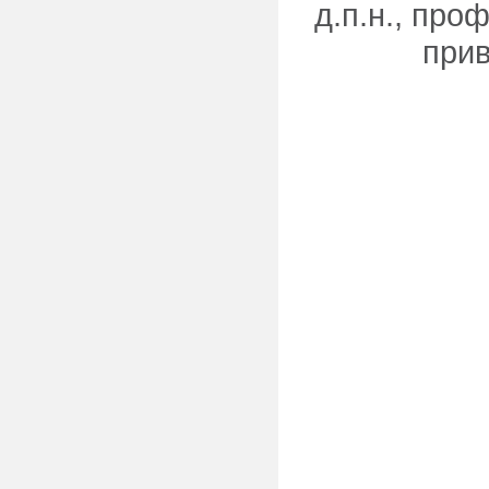
д.п.н., про
прив