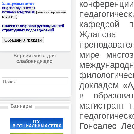
конферен
Электронная почта:
artgzhel@yandex.ru
педагогичес
hotline@art-gzhel.ru
(вопросы приемной
комиссии)
кафедрой п
Список телефонов руководителей
структурных подразделений
Жданова 
преподавате
мире многоз
Версия сайта для
слабовидящих
междунар
филологическ
докладом «А
в образова
магистрант н
Баннеры
педагогическ
Гонсалес Ле