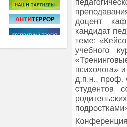
педагогич
преподавани
доцент каф
кандидат пед
теме: «Кейсо
учебного ку
«Тренинговы
психолога» и 
д.п.н., проф
студентов с
родительс
подростками
Конференци