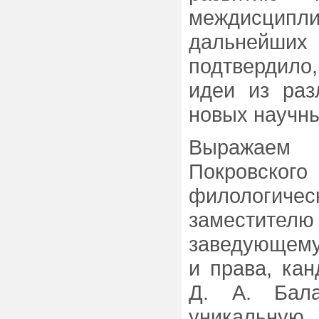
междисципли
дальнейши
подтвердило
идеи из раз
новых научны
Выражаем
Покровско
филологическ
заместител
заведующему
и права, кан
Д. А. Бал
уникальную