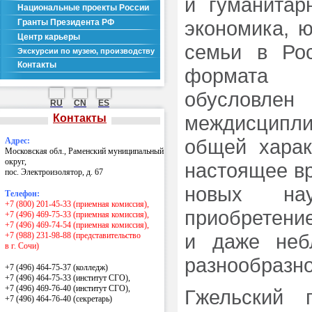
и гуманитарн
Национальные проекты России
экономика, 
Гранты Президента РФ
Центр карьеры
семьи в Ро
Экскурсии по музею, производству
Контакты
формата о
обусловле
RU
CN
ES
междисципл
Контакты
общей харак
Адрес:
Московская обл., Раменский муниципальный
округ,
настоящее в
пос. Электроизолятор, д. 67
новых нау
Телефон:
+7 (800) 201-45-33 (приемная комиссия),
приобретени
+7 (496) 469-75-33 (приемная комиссия),
+7 (496) 469-74-54 (приемная комиссия),
и даже неб
+7 (988) 231-98-88 (представительство
в г. Сочи)
разнообразно
+7 (496) 464-75-37 (колледж)
+7 (496) 464-75-33 (институт СГО),
+7 (496) 469-76-40 (институт СГО),
Гжельский 
+7 (496) 464-76-40
(секретарь)