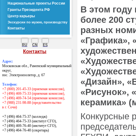
Национальные проекты России
В этом году
Гранты Президента РФ
Центр карьеры
более 200 с
Экскурсии по музею, производству
разных номи
Контакты
«Графика», 
RU
CN
ES
художествен
Контакты
«Художестве
Адрес:
Московская обл., Раменский муниципальный
«Художестве
округ,
пос. Электроизолятор, д. 67
«Дизайн», «
Телефон:
+7 (800) 201-45-33 (приемная комиссия),
«Рисунок», 
+7 (496) 469-75-33 (приемная комиссия),
+7 (496) 469-74-54 (приемная комиссия),
керамика» (
+7 (988) 231-98-88 (представительство
в г. Сочи)
Конкурсные 
+7 (496) 464-75-37 (колледж)
+7 (496) 464-75-33 (институт СГО),
председатель
+7 (496) 469-76-40 (институт СГО),
+7 (496) 464-76-40
(секретарь)