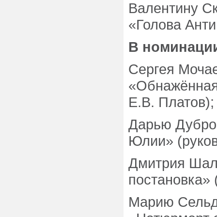
Валентину Ск
«Голова Анти
В номинаци
Сергея Мочае
«Обнажённая
Е.В. Платов);
Дарью Дубров
Юлии» (руков
Дмитрия Шали
постановка» 
Марию Сельдю