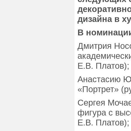
декоративно
дизайна в х
В номинации
Дмитрия Носо
академически
Е.В. Платов);
Анастасию Юр
«Портрет» (р
Сергея Мочае
фигура с выс
Е.В. Платов);