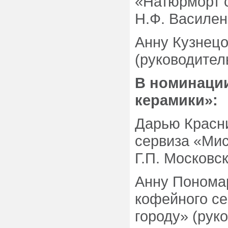
«Натюрморт 
Н.Ф. Василен
Анну Кузнецо
(руководител
В номинаци
керамики»:
Дарью Красни
сервиза «Мис
Г.П. Московск
Анну Пономар
кофейного се
городу» (рук