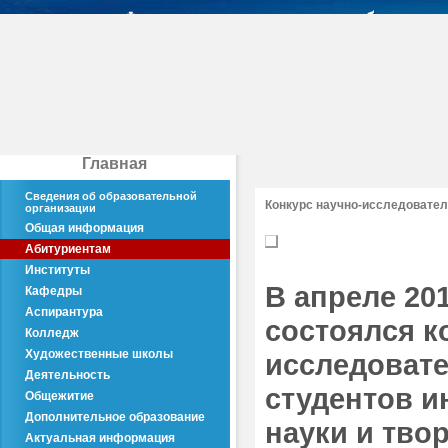
Главная
Сведения об образовательной
Конкурс научно-исследовател
организации
Общая информация
Абитуриентам
Институты
В апреле 201
Кафедры
Аспирантура
состоялся к
Колледж
Художественные школы
исследовате
Деятельность
студентов и
Общежитие
Дополнительное образование
науки и тво
Актуальная информация