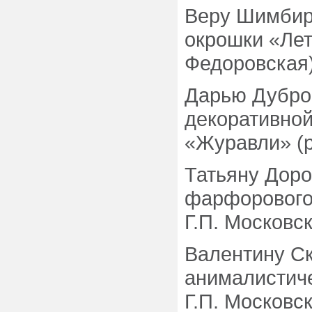
Веру Шимбирё
окрошки «Лет
Федоровская)
Дарью Дубров
декоративной
«Журавли» (р
Татьяну Доро
фарфорового
Г.П. Московск
Валентину Ск
анималистиче
Г.П. Московск