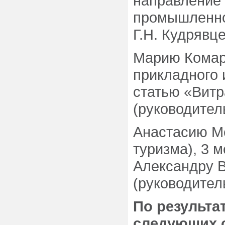
направление 
промышленно
Г.Н. Кудрявце
Марию Комаро
прикладного 
статью «Витр
(руководитель
Анастасию Ме
туризма), 3 
Александру 
(руководител
По результа
следующих с