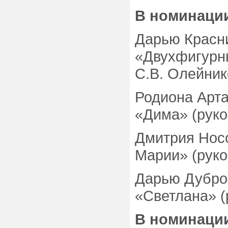
В номинации
Дарью Красни
«Двухфигурн
С.В. Олейник
Родиона Арта
«Дима» (руко
Дмитрия Носо
Марии» (руко
Дарью Дубров
«Светлана» (
В номинаци