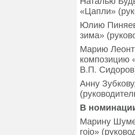
Наталью Буды
«Цапли» (рук
Юлию Пиняеву
зима» (руков
Марию Леонть
композицию 
В.П. Сидоров
Анну Зубкову
(руководител
В номинации
Марину Шумей
rojo» (руково