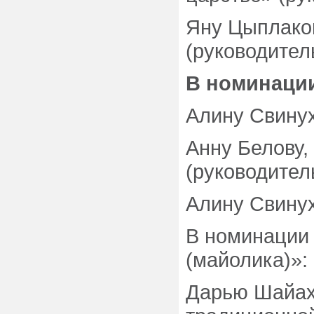
Яну Цыплаков
(руководитель
В номинаци
Алину Свинух
Анну Белову,
(руководитель
Алину Свинух
В номинации
(майолика)»:
Дарью Шайахм