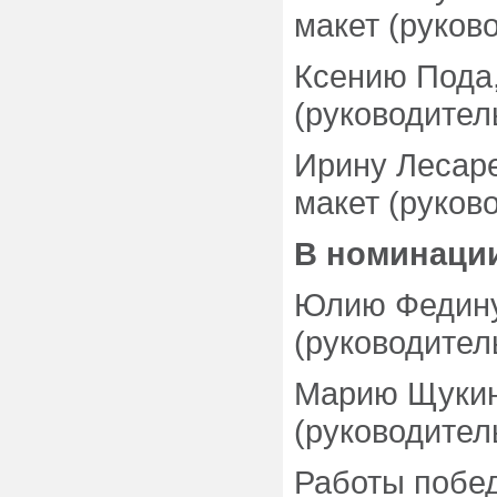
макет (руков
Ксению Пода,
(руководител
Ирину Лесаре
макет (руков
В номинации
Юлию Федину,
(руководител
Марию Щукину
(руководител
Работы побед