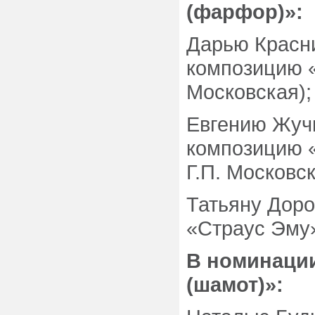
(фарфор)»:
Дарью Красни
композицию «
Московская);
Евгению Жучк
композицию 
Г.П. Московск
Татьяну Доро
«Страус Эму»
В номинаци
(шамот)»: