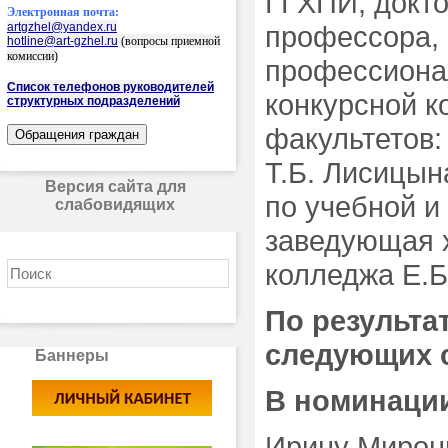
ГГХПИ, докто
Электронная почта:
artgzhel@yandex.ru
профессора, 
hotline@art-gzhel.ru
(вопросы приемной
комиссии)
профессионал
Список телефонов руководителей
конкурсной к
структурных подразделений
факультетов:
Т.Б. Лисицын
Версия сайта для
по учебной и
слабовидящих
заведующая 
колледжа Е.Б
По результа
следующих с
Баннеры
В
номинации
Ирину Мирони