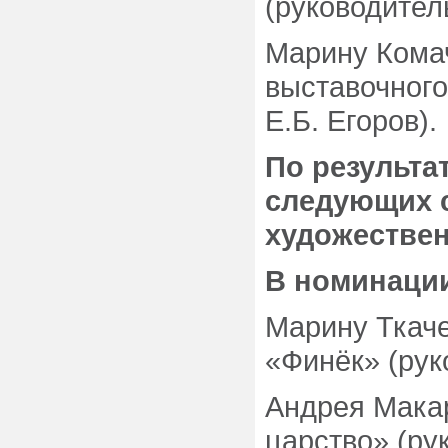
(руководитель
Марину Комач
выставочного
Е.Б. Егоров).
По результа
следующих с
художестве
В номинации
Марину Ткаче
«Финёк» (рук
Андрея Макар
царство» (ру