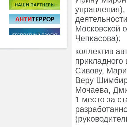
управления),
деятельности
Московской о
Чепкасова);
коллектив ав
прикладного 
Сивову, Мари
Веру Шимбир
Мочаева, Дми
1 место за с
разработанно
(руководител