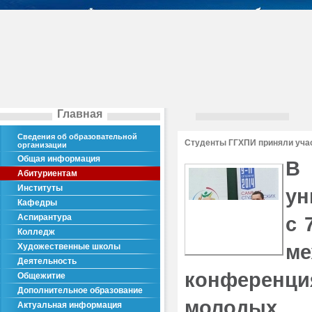
Главная
Сведения об образовательной
Студенты ГГХПИ приняли уча
организации
Общая информация
В 
Абитуриентам
Институты
ун
Кафедры
Аспирантура
с 
Колледж
м
Художественные школы
Деятельность
конференц
Общежитие
Дополнительное образование
молодых 
Актуальная информация