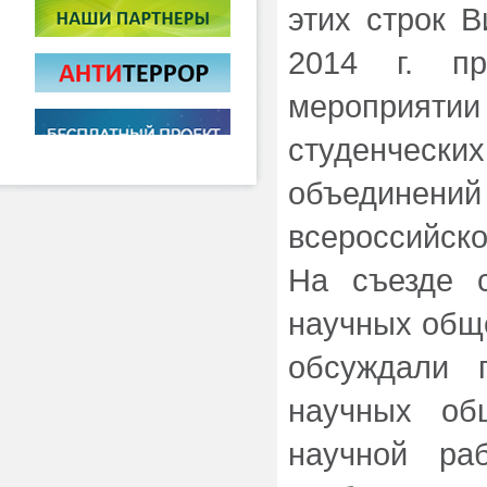
этих строк В
2014 г. п
мероприяти
студенчес
объединений
всероссийско
На съезде с
научных обще
обсуждали 
научных об
научной ра