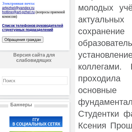
Электронная почта:
молодых уч
artgzhel@yandex.ru
hotline@art-gzhel.ru
(вопросы приемной
комиссии)
актуальны
Список телефонов руководителей
сохранение
структурных подразделений
образовате
установлен
Версия сайта для
слабовидящих
коллегами.
проходила
основные
фундаменталь
Баннеры
Студентки ф
Ксения Прош