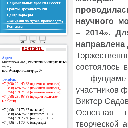
Национальные проекты России
проводила
Гранты Президента РФ
Центр карьеры
научного м
Экскурсии по музею, производству
Контакты
– 2014».
Для
направлена 
RU
CN
ES
Контакты
Торжестве
Адрес:
Московская обл., Раменский муниципальный
состоялось в
округ,
пос. Электроизолятор, д. 67
– фундамен
Телефон:
+7 (800) 201-45-33 (приемная комиссия),
участников ф
+7 (496) 469-75-33 (приемная комиссия),
+7 (496) 469-74-54 (приемная комиссия),
+7 (988) 231-98-88 (представительство
Виктор Садов
в г. Сочи)
+7 (496) 464-75-37 (колледж)
Основная 
+7 (496) 464-75-33 (институт СГО),
+7 (496) 469-76-40 (институт СГО),
творческой а
+7 (496) 464-76-40
(секретарь)