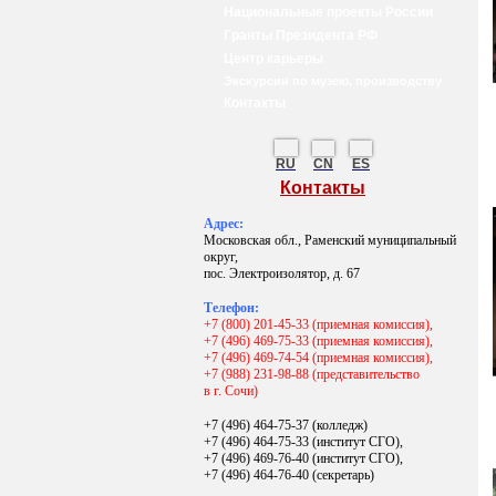
Национальные проекты России
Гранты Президента РФ
Центр карьеры
Экскурсии по музею, производству
Контакты
RU
CN
ES
Контакты
Адрес:
Московская обл., Раменский муниципальный
округ,
пос. Электроизолятор, д. 67
Телефон:
+7 (800) 201-45-33 (приемная комиссия),
+7 (496) 469-75-33 (приемная комиссия),
+7 (496) 469-74-54 (приемная комиссия),
+7 (988) 231-98-88 (представительство
в г. Сочи)
+7 (496) 464-75-37 (колледж)
+7 (496) 464-75-33 (институт СГО),
+7 (496) 469-76-40 (институт СГО),
+7 (496) 464-76-40
(секретарь)