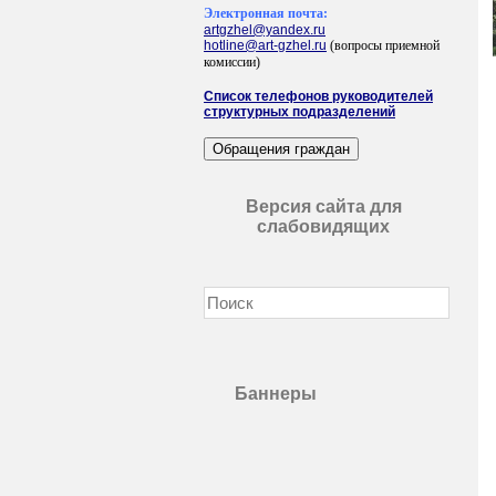
Электронная почта:
artgzhel@yandex.ru
hotline@art-gzhel.ru
(вопросы приемной
комиссии)
Список телефонов руководителей
структурных подразделений
Версия сайта для
слабовидящих
Баннеры