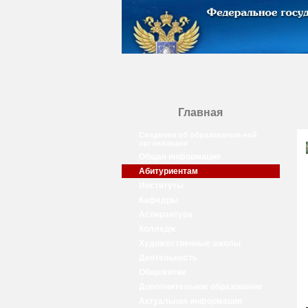
Главная
Сведения об образовательной
организации
Общая информация
Абитуриентам
Институты
Кафедры
Аспирантура
Колледж
Художественные школы
Деятельность
Общежитие
Дополнительное образование
Актуальная информация