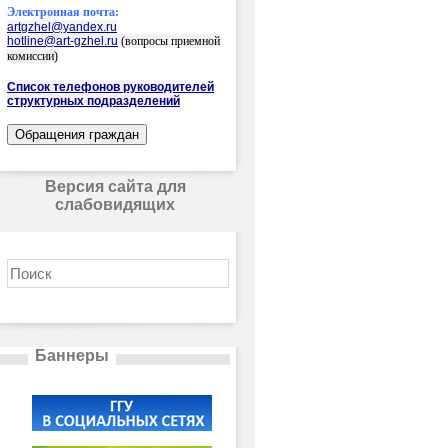
Электронная почта:
artgzhel@yandex.ru
hotline@art-gzhel.ru
(вопросы приемной
комиссии)
Список телефонов руководителей
структурных подразделений
Версия сайта для
слабовидящих
Баннеры