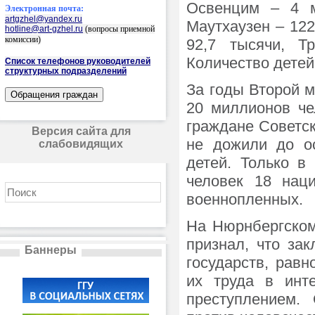
Освенцим – 4 м
Электронная почта:
artgzhel@yandex.ru
Маутхаузен – 122
hotline@art-gzhel.ru
(вопросы приемной
комиссии)
92,7 тысячи, Т
Количество детей
Список телефонов руководителей
структурных подразделений
За годы Второй 
20 миллионов че
граждане Советск
Версия сайта для
не дожили до о
слабовидящих
детей. Только в
человек 18 наци
военнопленных.
На Нюрнбергском
признал, что за
Баннеры
государств, равн
их труда в инт
преступлением.