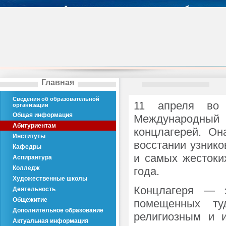
Главная
Сведения об образовательной
11 апреля во
организации
Общая информация
Международный
Абитуриентам
концлагерей. Он
Институты
восстании узник
Кафедры
и самых жестоки
Аспирантура
Колледж
года.
Художественные школы
Концлагеря — 
Деятельность
Общежитие
помещенных ту
Дополнительное образование
религиозным и 
Актуальная информация