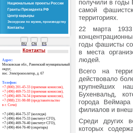
получили в годы 
Национальные проекты России
самой фашистс
Гранты Президента РФ
Центр карьеры
территориях.
Экскурсии по музею, производству
22 марта 1933
Контакты
концентрационный
годы фашисты со
RU
CN
ES
Контакты
в места организ
людей.
Адрес:
Московская обл., Раменский муниципальный
округ,
Всего на терри
пос. Электроизолятор, д. 67
действовало боле
Телефон:
крупнейших нац
+7 (800) 201-45-33 (приемная комиссия),
+7 (496) 469-75-33 (приемная комиссия),
Бухенвальд, ко
+7 (496) 469-74-54 (приемная комиссия),
+7 (988) 231-98-88 (представительство
города Веймара
в г. Сочи)
филиалов и внеш
+7 (496) 464-75-37 (колледж)
+7 (496) 464-75-33 (институт СГО),
Среди других в
+7 (496) 469-76-40 (институт СГО),
которых содержа
+7 (496) 464-76-40
(секретарь)