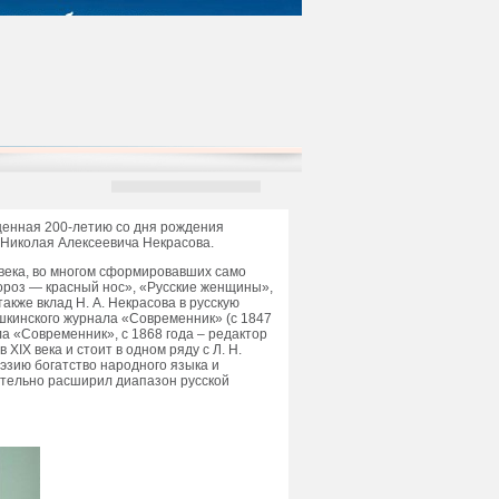
щенная 200-летию со дня рождения
ы Николая Алексеевича Некрасова.
 века, во многом сформировавших само
Мороз — красный нос», «Русские женщины»,
акже вклад Н. А. Некрасова в русскую
шкинского журнала «Современник» (с 1847
ла «Современник», с 1868 года – редактор
XIX века и стоит в одном ряду с Л. Н.
поэзию богатство народного языка и
ительно расширил диапазон русской