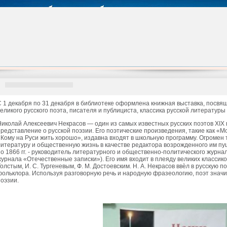
С 1 декабря по 31 декабря в библиотеке оформлена книжная выставка, посвя
великого русского поэта, писателя и публициста, классика русской литератур
Николай Алексеевич Некрасов — один из самых известных русских поэтов XIX
представление о русской поэзии. Его поэтические произведения, такие как «
«Кому на Руси жить хорошо», издавна входят в школьную программу. Огромен т
литературу и общественную жизнь в качестве редактора возрожденного им пу
по 1866 гг. - руководитель литературного и общественно-политического журна
журнала «Отечественные записки»). Его имя входит в плеяду великих классиков 
Толстым, И. С. Тургеневым, Ф. М. Достоевским. Н. А. Некрасов ввѐл в русскую 
фольклора. Используя разговорную речь и народную фразеологию, поэт знач
поэзии.