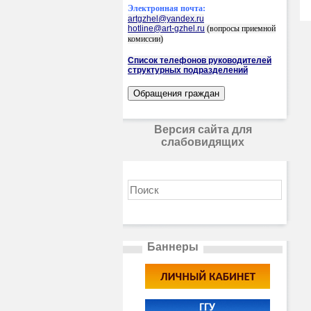
Электронная почта:
artgzhel@yandex.ru
hotline@art-gzhel.ru
(вопросы приемной
комиссии)
Список телефонов руководителей
структурных подразделений
Версия сайта для
слабовидящих
Баннеры