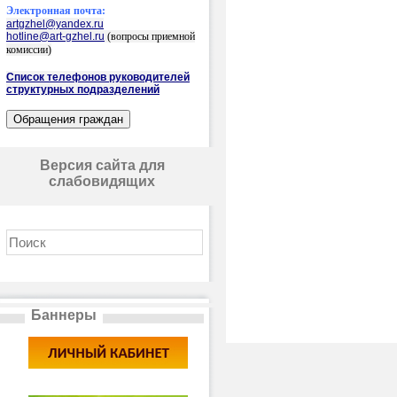
Электронная почта:
artgzhel@yandex.ru
hotline@art-gzhel.ru
(вопросы приемной
комиссии)
Список телефонов руководителей
структурных подразделений
Версия сайта для
слабовидящих
Баннеры