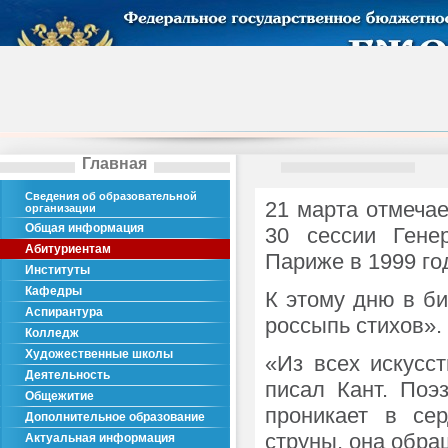
Главная
Сведения об образовательной
21 марта отмеча
организации
Общая информация
30 сессии Гене
Абитуриентам
Париже в 1999 го
Институты
Кафедры
К этому дню в б
Аспирантура
россыпь стихов».
Колледж
Художественные школы
«Из всех искусс
Деятельность
писал Кант. Поэ
Общежитие
проникает в се
Дополнительное образование
струны, она обра
Актуальная информация