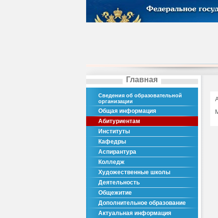
Главная
Сведения об образовательной
организации
Общая информация
Абитуриентам
Институты
Кафедры
Аспирантура
Колледж
Художественные школы
Деятельность
Общежитие
Дополнительное образование
Актуальная информация