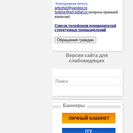
Электронная почта:
artgzhel@yandex.ru
hotline@art-gzhel.ru
(вопросы приемной
комиссии)
Список телефонов руководителей
структурных подразделений
Версия сайта для
слабовидящих
Баннеры