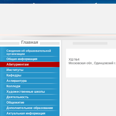
Главная
Сведения об образовательной
организации
Общая информация
ХШ №4
Московская обл., Одинцовский г.
Абитуриентам
Институты
Кафедры
Аспирантура
Колледж
Художественные школы
Деятельность
Общежитие
Дополнительное образование
Актуальная информация