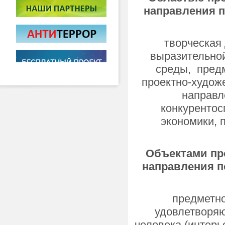
направления п
творческая
выразительной
среды, пред
проектно-худож
направл
конкурентос
экономики, 
Объектами пр
направления п
предметно
удовлетворяю
человека (интерь