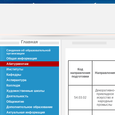
Главная
Сведения об образовательной
организации
Общая информация
Абитуриентам
Институты
Код
направления
Направлени
Кафедры
подготовки
Аспирантура
Колледж
Декоративно
Художественные школы
прикладное
Деятельность
54.03.02
искусство и
народные
Общежитие
промыслы
Дополнительное образование
Актуальная информация