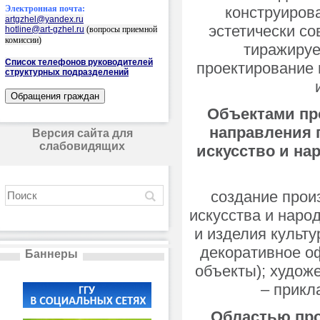
Электронная почта:
конструиров
artgzhel@yandex.ru
эстетически с
hotline@art-gzhel.ru
(вопросы приемной
комиссии)
тиражируе
Список телефонов руководителей
проектирование 
структурных подразделений
Объектами пр
направления 
Версия сайта для
слабовидящих
искусство и н
создание прои
искусства и наро
и изделия культу
декоративное о
Баннеры
объекты); худож
– прикл
Областью пр