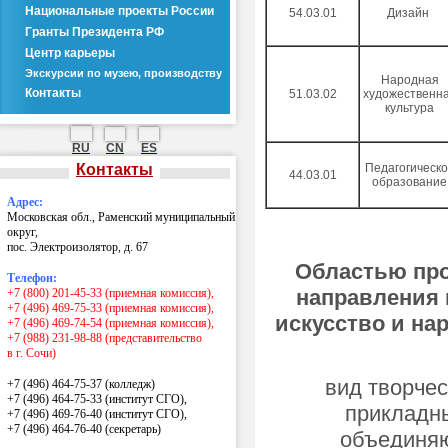
Национальные проекты России
54.03.01
Дизайн
Гранты Президента РФ
Центр карьеры
Экскурсии по музею, производству
Народная
Контакты
51.03.02
художественн
культура
RU
CN
ES
Контакты
Педагогическ
44.03.01
образование
Адрес:
Московская обл., Раменский муниципальный
округ,
пос. Электроизолятор, д. 67
Областью пр
Телефон:
направления п
+7 (800) 201-45-33 (приемная комиссия),
+7 (496) 469-75-33 (приемная комиссия),
искусство и н
+7 (496) 469-74-54 (приемная комиссия),
+7 (988) 231-98-88 (представительство
в г. Сочи)
вид творчес
+7 (496) 464-75-37 (колледж)
+7 (496) 464-75-33 (институт СГО),
прикладн
+7 (496) 469-76-40 (институт СГО),
+7 (496) 464-76-40
(секретарь)
объединяю