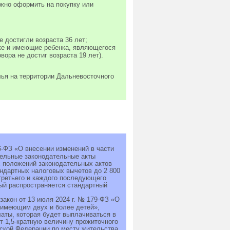
ожно оформить на покупку или
е достигли возраста 36 лет;
аке и имеющие ребенка, являющегося
ора не достиг возраста 19 лет).
лья на территории Дальневосточного
6-ФЗ «О внесении изменений в части
дельные законодательные акты
 положений законодательных актов
ндартных налоговых вычетов до 2 800
 третьего и каждого последующего
рый распространяется стандартный
акон от 13 июля 2024 г. № 179-ФЗ «О
 имеющим двух и более детей»,
аты, которая будет выплачиваться в
т 1,5-кратную величину прожиточного
ской Федерации по месту жительства