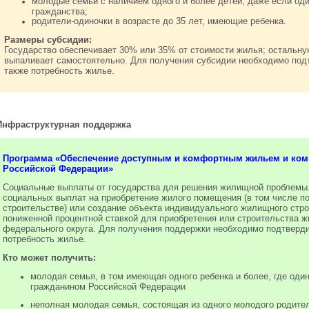
молодые семьи с наличием одного и более детей, даже если оди
гражданства;
родители-одиночки в возрасте до 35 лет, имеющие ребенка.
Размеры субсидии:
Государство обеспечивает 30% или 35% от стоимости жилья; остальну
выпаливает самостоятельно. Для получения субсидии необходимо под
также потребность жилье.
Инфраструктурная поддержка
Программа «Обеспечение доступным и комфортным жильем и ком
Российской Федерации»
Социальные выплаты от государства для решения жилищной проблем
социальных выплат на приобретение жилого помещения (в том числе по
строительстве) или создание объекта индивидуального жилищного стро
пониженной процентной ставкой для приобретения или строительства ж
федерального округа. Для получения поддержки необходимо подтверди
потребность жилье.
Кто может получить:
молодая семья, в том имеющая одного ребенка и более, где один
гражданином Российской Федерации
неполная молодая семья, состоящая из одного молодого родител