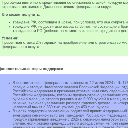
Программа ипотечного кредитования со сниженной ставкой, которую м
строительство жилья в Дальневосточном федеральном округе.
Кто может получить:
граждане РФ, состоящие в браке, при условии, что оба супруга н
граждане РФ, не достигшие возраста 36 лет, не состоящие в бр
гражданином РФ (ребенок на момент заключения кредитного догов
Условия:
Процентная ставка 2% годовых на приобретение или строительство жи
федерального округа.
Дополнительные меры поддержки
В соответствии с федеральным законом от 12 июля 2024 г. № 17
первую и вторую Налогового кодекса Российской Федерации, от
Российской Федерации и признании утратившими силу отдельных
Российской Федерации», которым предусмотрено увеличение ста
рублей в месяц на второго ребенка и до 6 000 рублей в месяц на
ребенка, включая увеличение размера годового дохода, на кото
налоговый вычет с 350 тыс. рублей до 450 тыс. рублей
В целях поддержки работающих родителей принят Федеральный з
ежегодной семейной выплате гражданам Российской Федерации,
предусматривающий введение с 2026 г. семейной налоговой выпл
случае, если размер среднедушевого дохода семьи не превышае
минимума на душу населения, установленную в субъекте Россий