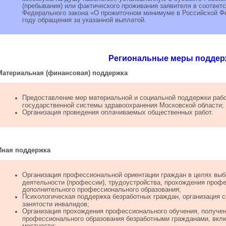
(пребывания) или фактического проживания заявителя в соответс
Федерального закона «О прожиточном минимуме в Российской Ф
году обращения за указанной выплатой.
Региональные меры поддер
Материальная (финансовая) поддержка
Предоставление мер материальной и социальной поддержки раб
государственной системы здравоохранения Московской области;
Организация проведения оплачиваемых общественных работ.
Иная поддержка
Организация профессиональной ориентации граждан в целях вы
деятельности (профессии), трудоустройства, прохождения проф
дополнительного профессионального образования;
Психологическая поддержка безработных граждан, организация 
занятости инвалидов;
Организация прохождения профессионального обучения, получе
профессионального образования безработными гражданами, вклю
местности;