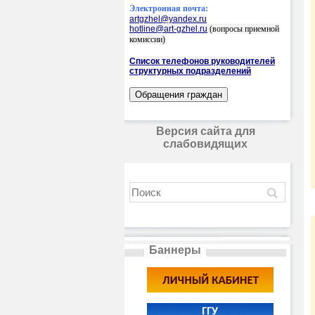
Электронная почта:
artgzhel@yandex.ru
hotline@art-gzhel.ru
(вопросы приемной
комиссии)
Список телефонов руководителей
структурных подразделений
Версия сайта для
слабовидящих
Баннеры