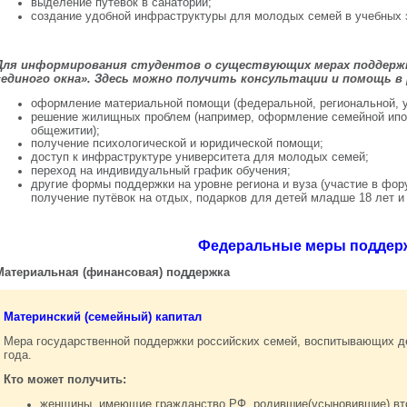
выделение путёвок в санатории;
создание удобной инфраструктуры для молодых семей в учебных 
Для информирования студентов о существующих мерах поддер
«единого окна». Здесь можно получить консультации и помощь в
оформление материальной помощи (федеральной, региональной, у
решение жилищных проблем (например, оформление семейной ипот
общежитии);
получение психологической и юридической помощи;
доступ к инфраструктуре университета для молодых семей;
переход на индивидуальный график обучения;
другие формы поддержки на уровне региона и вуза (участие в фор
получение путёвок на отдых, подарков для детей младше 18 лет и 
Федеральные меры поддер
Материальная (финансовая) поддержка
Материнский (семейный) капитал
Мера государственной поддержки российских семей, воспитывающих де
года.
Кто может получить:
женщины, имеющие гражданство РФ, родившие(усыновившие) вто