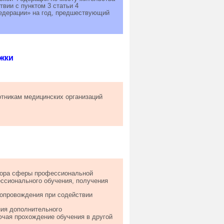
твии с пунктом 3 статьи 4
едерации» на год, предшествующий
жки
отникам медицинских организаций
бора сферы профессиональной
ессионального обучения, получения
сопровождения при содействии
ния дополнительного
чая прохождение обучения в другой