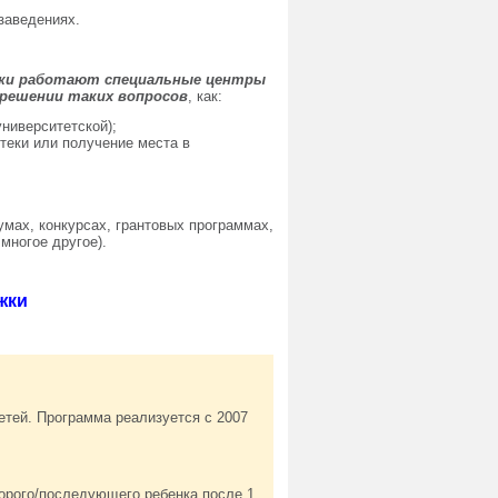
заведениях.
жки работают специальные центры
 решении таких вопросов
, как:
ниверситетской);
еки или получение места в
умах, конкурсах, грантовых программах,
многое другое).
жки
тей. Программа реализуется с 2007
рого/последующего ребенка после 1