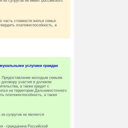
н из супругов не имеет российского
ю часть стоимости жилья семья
твердить платежеспособность, а
мунальными услугами граждан
ы. Предоставление молодым семьям
 договору участия в долевом
ительства, а также кредит с
илья на территории Дальневосточного
ть платежеспособность, а также
 из супругов не является
я - гражданина Российской