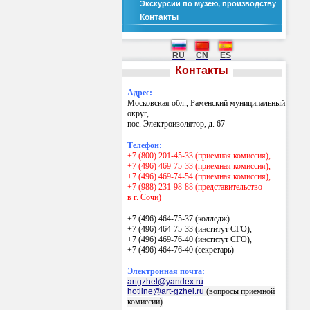
Экскурсии по музею, производству
Контакты
RU
CN
ES
Контакты
Адрес:
Московская обл., Раменский муниципальный
округ,
пос. Электроизолятор, д. 67
Телефон:
+7 (800) 201-45-33 (приемная комиссия),
+7 (496) 469-75-33 (приемная комиссия),
+7 (496) 469-74-54 (приемная комиссия),
+7 (988) 231-98-88 (представительство
в г. Сочи)
+7 (496) 464-75-37 (колледж)
+7 (496) 464-75-33 (институт СГО),
+7 (496) 469-76-40 (институт СГО),
+7 (496) 464-76-40
(секретарь)
Электронная почта:
artgzhel@yandex.ru
hotline@art-gzhel.ru
(вопросы приемной
комиссии)