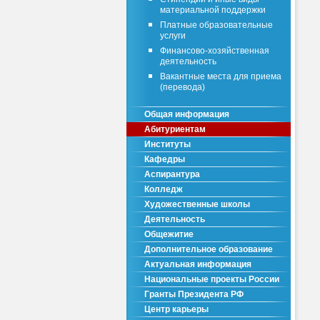
материальной поддержки
Платные образовательные
услуги
Финансово-хозяйственная
деятельность
Вакантные места для приема
(перевода)
Общая информация
Абитуриентам
Институты
Кафедры
Аспирантура
Колледж
Художественные школы
Деятельность
Общежитие
Дополнительное образование
Актуальная информация
Национальные проекты России
Гранты Президента РФ
Центр карьеры