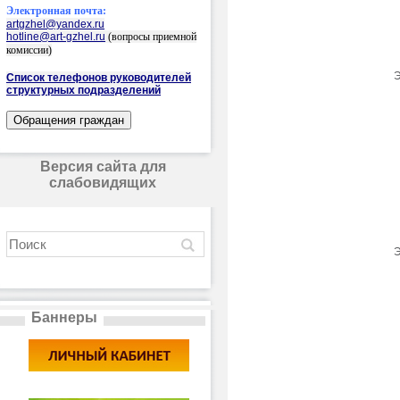
Электронная почта:
artgzhel@yandex.ru
hotline@art-gzhel.ru
(вопросы приемной
комиссии)
Э
Список телефонов руководителей
структурных подразделений
Версия сайта для
слабовидящих
Э
Баннеры