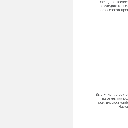
Заседание комисс
исследовательск
профессорско-преп
Выступление ректо
на открытии ме
практической кон
Наука