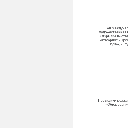
VII Междуна
«Художественная к
Открытие выстав
категориях «Про
вуза», «Ст
Президиум между
«Образование