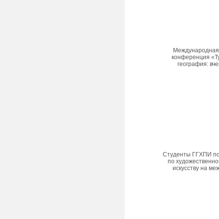
Международная 
конференция «Т
география: вче
Студенты ГГХПИ по
по художественно
искусству на ме