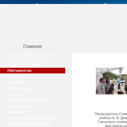
Главная
Сведения об образовательной
организации
Общая информация
Абитуриентам
Институты
Кафедры
Аспирантура
Колледж
Художественные школы
Деятельность
Общежитие
Председатель Сове
района Н. Ф. Де
Дополнительное образование
Гжельского униве
Актуальная информация
фестивале ро