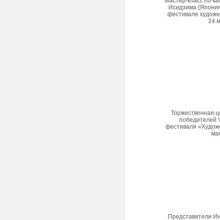
Мастер-класс по ка
Исидзима (Япония
фестивале художес
24 м
Торжественная ц
победителей V
фестиваля «Художе
мая
Представители Инс