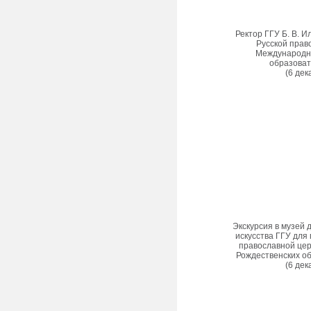
Ректор ГГУ Б. В. 
Русской прав
Международн
образоват
(6 дек
Экскурсия в музей 
искусства ГГУ для
православной це
Рождественских о
(6 дек