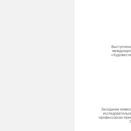
Выступлени
междунаро
«Художеств
Заседание комисс
исследовательск
профессорско-преп