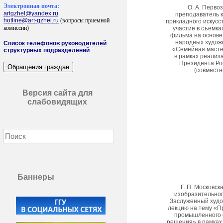
Электронная почта:
О. А. Перво
artgzhel@yandex.ru
преподаватель 
hotline@art-gzhel.ru
(вопросы приемной
прикладного искусс
комиссии)
участие в съемка
фильма на основе
народных худож
Список телефонов руководителей
«Семейная мастер
структурных подразделений
в рамках реализ
Президента Ро
(совместн
Версия сайта для
слабовидящих
Баннеры
Г. П. Московск
изобразительног
Заслуженный худож
лекцию на тему «П
промышленного о
решения» в рамках