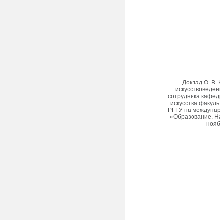
Доклад О. В.
искусствоведен
сотрудника кафед
искусства факуль
РГГУ на междуна
«Образование. На
нояб