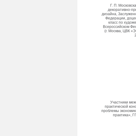
Г. П. Московск
декоративно-при
дизайна, Заслужен
Федерации, доцен
класс по худож
Всероссийском Фе
(г. Москва, ЦВК «
Участники меж
практической ко
проблемы экономики
практика», ГГ