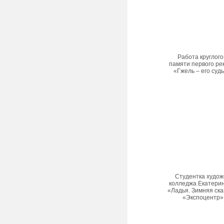
Работа круглог
памяти первого ре
«Гжель – его судь
Студентка худож
колледжа Екатерин
«Ладья. Зимняя ска
«Экспоцентр»,