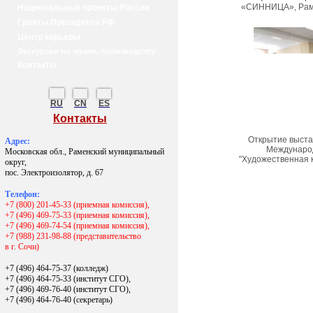
«СИННИЦА», Рамен
Национальные проекты России
Гранты Президента РФ
Центр карьеры
Экскурсии по музею, производству
Контакты
RU
CN
ES
Контакты
Открытие выста
Адрес:
Междунаро
Московская обл., Раменский муниципальный
"Художественная к
округ,
пос. Электроизолятор, д. 67
Телефон:
+7 (800) 201-45-33 (приемная комиссия),
+7 (496) 469-75-33 (приемная комиссия),
+7 (496) 469-74-54 (приемная комиссия),
+7 (988) 231-98-88 (представительство
в г. Сочи)
+7 (496) 464-75-37 (колледж)
+7 (496) 464-75-33 (институт СГО),
+7 (496) 469-76-40 (институт СГО),
+7 (496) 464-76-40
(секретарь)