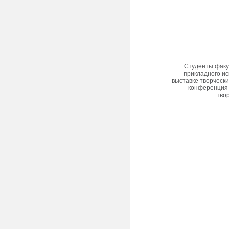
Студенты факу
прикладного ис
выставке творческ
конференция 
тво