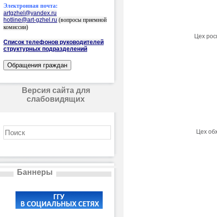
Электронная почта:
artgzhel@yandex.ru
hotline@art-gzhel.ru
(вопросы приемной
комиссии)
Цех рос
Список телефонов руководителей
структурных подразделений
Версия сайта для
слабовидящих
Цех об
Баннеры