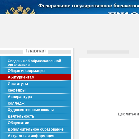
Главная
Сведения об образовательной
организации
Общая информация
Абитуриентам
Институты
Кафедры
Аспирантура
Колледж
Художественные школы
Цех литья и
Деятельность
Общежитие
Дополнительное образование
Актуальная информация