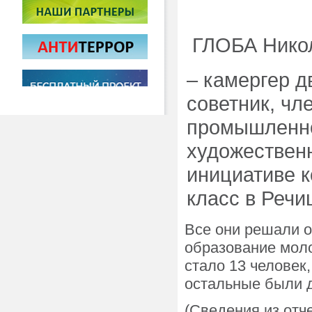
ГЛОБА Никол
– камергер д
советник, чл
промышленно
художествен
инициативе к
класс в Речи
Все они решали о
образование моло
стало 13 человек
остальные были 
(Сведения из отч