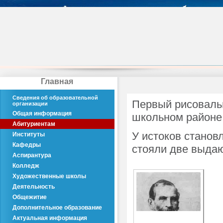
Главная
Сведения об образовательной
Первый рисовальн
организации
Общая информация
школьном районе
Абитуриентам
У истоков станов
Институты
Кафедры
стояли две выда
Аспирантура
Колледж
Художественные школы
Деятельность
Общежитие
Дополнительное образование
Актуальная информация