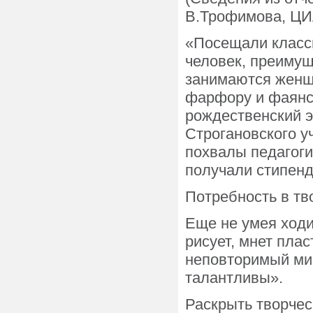
В.Трофимова, ЦИ
«Посещали классы
человек, преимущ
занимаются женщ
фарфору и фаянсу
рождественский 
Строгановского 
похвалы педагоги
получали стипенд
Потребность в тв
Еще не умея ходи
рисует, мнет плас
неповторимый ми
талантливы».
Раскрыть творчес