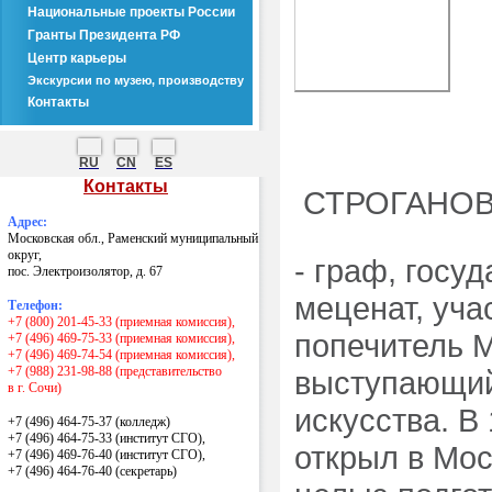
Национальные проекты России
Гранты Президента РФ
Центр карьеры
Экскурсии по музею, производству
Контакты
RU
CN
ES
Контакты
СТРОГАНОВ 
Адрес:
Московская обл., Раменский муниципальный
округ,
- граф, госу
пос. Электроизолятор, д. 67
меценат, уча
Телефон:
+7 (800) 201-45-33 (приемная комиссия),
попечитель М
+7 (496) 469-75-33 (приемная комиссия),
+7 (496) 469-74-54 (приемная комиссия),
+7 (988) 231-98-88 (представительство
выступающий
в г. Сочи)
искусства. В
+7 (496) 464-75-37 (колледж)
+7 (496) 464-75-33 (институт СГО),
открыл в Мос
+7 (496) 469-76-40 (институт СГО),
+7 (496) 464-76-40
(секретарь)