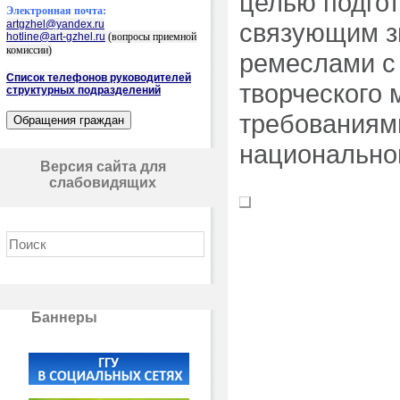
целью подгот
Электронная почта:
artgzhel@yandex.ru
связующим з
hotline@art-gzhel.ru
(вопросы приемной
комиссии)
ремеслами с
Список телефонов руководителей
творческого 
структурных подразделений
требованиям
национально
Версия сайта для
слабовидящих
Баннеры