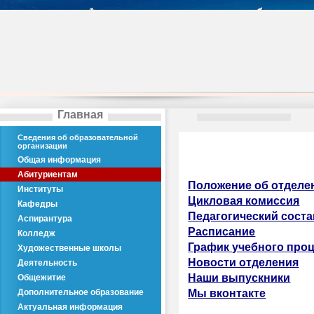
Главная
Сведения об образовательной
организации
Общая информация
Абитуриентам
Положение об отделе
Институты
Цикловая комиссия
Кафедры
Педагогический соста
Аспирантура
Расписание
Колледж
График учебного про
Художественные школы
Новости отделения
Деятельность
Наши выпускники
Общежитие
Дополнительное образование
Мы вконтакте
Актуальная информация