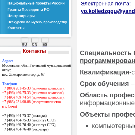
Электронная почта:
Национальные проекты России
Гранты Президента РФ
yo.kolledzggu@yand
Центр карьеры
Экскурсии по музею, производству
Контакты
RU
CN
ES
Контакты
Специальность 
программирова
Адрес:
Московская обл., Раменский муниципальный
округ,
Квалификация
-
пос. Электроизолятор, д. 67
Срок обучения
– 
Телефон:
+7 (800) 201-45-33 (приемная комиссия),
+7 (496) 469-75-33 (приемная комиссия),
Область профес
+7 (496) 469-74-54 (приемная комиссия),
информационные 
+7 (988) 231-98-88 (представительство
в г. Сочи)
Объекты профес
+7 (496) 464-75-37 (колледж)
+7 (496) 464-75-33 (институт СГО),
компьютерны
+7 (496) 469-76-40 (институт СГО),
+7 (496) 464-76-40
(секретарь)