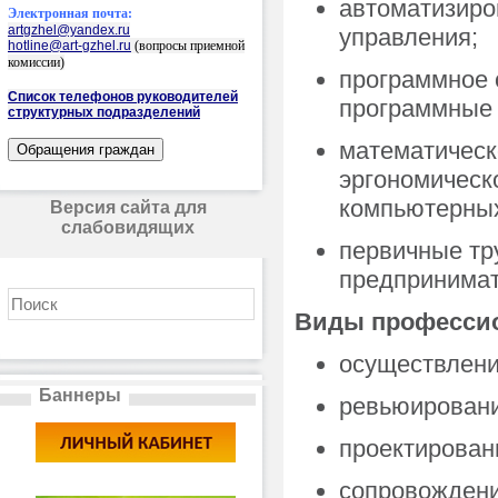
автоматизиро
Электронная почта:
artgzhel@yandex.ru
управления;
hotline@art-gzhel.ru
(вопросы приемной
комиссии)
программное 
Список телефонов руководителей
программные 
структурных подразделений
математическ
эргономическ
компьютерных
Версия сайта для
слабовидящих
первичные тр
предпринимат
Виды профессио
осуществлени
Баннеры
ревьюировани
проектирован
сопровожден