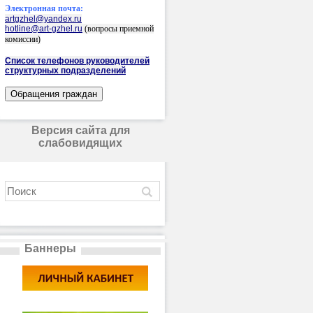
Электронная почта:
artgzhel@yandex.ru
hotline@art-gzhel.ru
(вопросы приемной
комиссии)
Список телефонов руководителей
структурных подразделений
Версия сайта для
слабовидящих
Баннеры