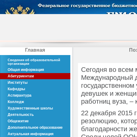
Главная
По
Сведения об образовательной
организации
Сегодня во всем 
Общая информация
Международный д
Абитуриентам
Институты
государственном 
Кафедры
девушек и женщин
Аспирантура
работниц вуза, –
Колледж
Художественные школы
22 декабря 2015
Деятельность
резолюцию, котор
Общежитие
благодарности же
Дополнительное образование
Актуальная информация
Среди целей ООН