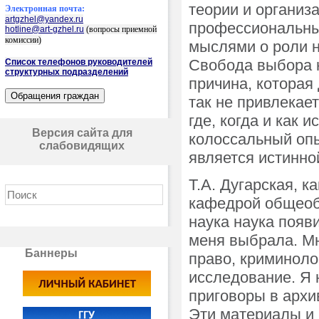
теории и организ
Электронная почта:
artgzhel@yandex.ru
профессиональны
hotline@art-gzhel.ru
(вопросы приемной
комиссии)
мыслями о роли н
Свобода выбора н
Список телефонов руководителей
структурных подразделений
причина, котора
так не привлекает
где, когда и как
Версия сайта для
колоссальный опы
слабовидящих
является истинно
Т.А. Дугарская, 
кафедрой общеоб
наука наука появи
меня выбрала. Мн
Баннеры
право, криминоло
исследование. Я 
приговоры в архи
Эти материалы и 