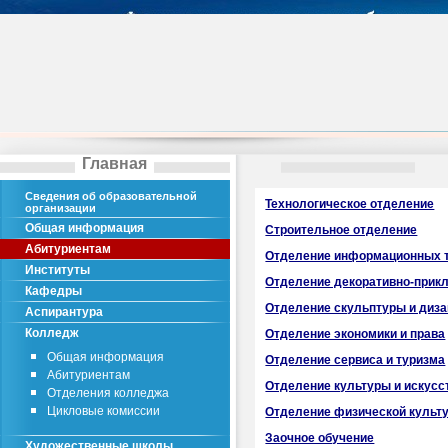
Главная
Сведения об образовательной
Технологическое отделение
организации
Общая информация
Строительное отделение
Абитуриентам
Отделение информационных 
Институты
Отделение декоративно-прикл
Кафедры
Отделение скульптуры и диз
Аспирантура
Колледж
Отделение экономики и права
Общая информация
Отделение сервиса и туризма
Абитуриентам
Отделение культуры и искусс
Отделения колледжа
Цикловые комиссии
Отделение физической культ
Заочное обучение
Художественные школы