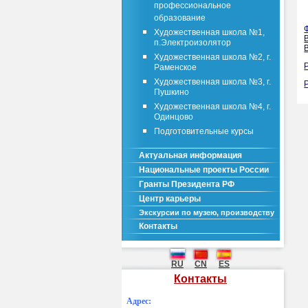
профессиональное
образование
Художественная школа №1,
п.Электроизолятор
Художественная школа №2, г.
Раменское
Художественная школа №3, г.
Пушкино
Художественная школа №4, г.
Одинцово
Подготовительные курсы
Актуальная информация
Национальные проекты России
Гранты Президента РФ
Центр карьеры
Экскурсии по музею, производству
Контакты
RU
CN
ES
Контакты
Адрес: