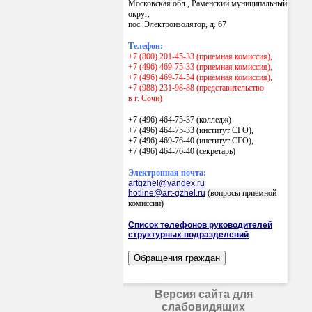
Московская обл., Раменский муниципальный
округ,
пос. Электроизолятор, д. 67
Телефон:
+7 (800) 201-45-33 (приемная комиссия),
+7 (496) 469-75-33 (приемная комиссия),
+7 (496) 469-74-54 (приемная комиссия),
+7 (988) 231-98-88 (представительство
в г. Сочи)
+7 (496) 464-75-37 (колледж)
+7 (496) 464-75-33 (институт СГО),
+7 (496) 469-76-40 (институт СГО),
+7 (496) 464-76-40
(секретарь)
Электронная почта:
artgzhel@yandex.ru
hotline@art-gzhel.ru
(вопросы приемной
комиссии)
Список телефонов руководителей
структурных подразделений
Версия сайта для
слабовидящих