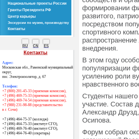
Национальные проекты России
формировании физ
Гранты Президента РФ
развитого, патри
Центр карьеры
посредством попу
Экскурсии по музею, производству
Контакты
спортивного компл
распространение 
RU
CN
ES
внедрения.
Контакты
В этом году особ
Адрес:
популяризации фи
Московская обл., Раменский муниципальный
округ,
усилению роли ву
пос. Электроизолятор, д. 67
нравственного во
Телефон:
+7 (800) 201-45-33 (приемная комиссия),
Студенты нашего 
+7 (496) 469-75-33 (приемная комиссия),
+7 (496) 469-74-54 (приемная комиссия),
участие. Состав 
+7 (988) 231-98-88 (представительство
в г. Сочи)
Александр Друзд,
Осипова.
+7 (496) 464-75-37 (колледж)
+7 (496) 464-75-33 (институт СГО),
+7 (496) 469-76-40 (институт СГО),
Форум собрал око
+7 (496) 464-76-40
(секретарь)