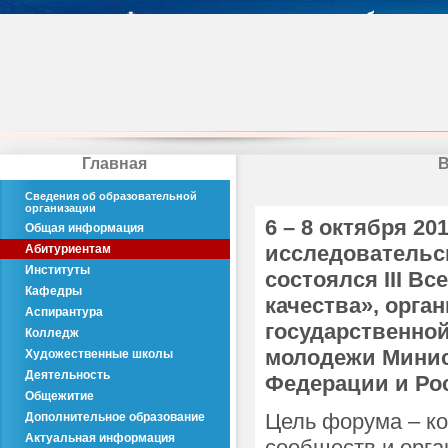
Главная
В
Сведения об образовательной
организации
6 – 8 октября 20
Общая информация
исследовательс
Абитуриентам
Институты
состоялся III В
Кафедры
качества», орга
Аспирантура
государственной
Колледж
молодежи Минис
Художественные школы
Деятельность
Федерации и Рос
Общежитие
Цель форума – ко
Дополнительное образование
Актуальная информация
сообществ и орг