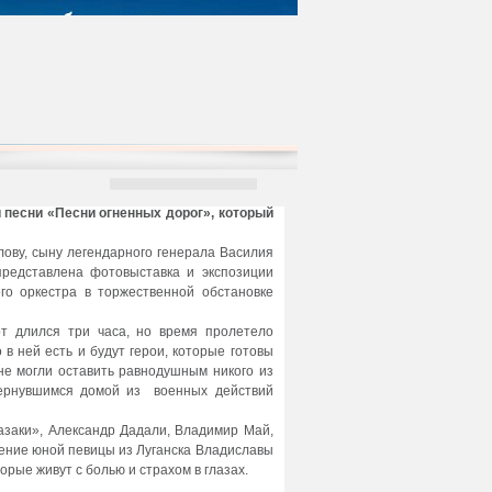
песни «Песни огненных дорог», который
ову, сыну легендарного генерала Василия
редставлена фотовыставка и экспозиции
го оркестра в торжественной обстановке
рт длился три часа, но время пролетело
 в ней есть и будут герои, которые готовы
не могли оставить равнодушным никого из
вернувшимся домой из военных действий
азаки», Александр Дадали, Владимир Май,
ление юной певицы из Луганска Владиславы
орые живут с болью и страхом в глазах.