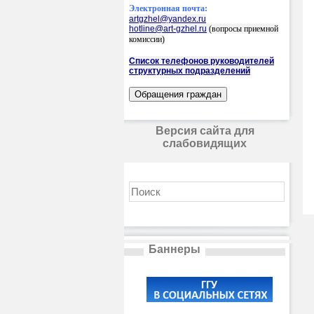
Электронная почта:
artgzhel@yandex.ru
hotline@art-gzhel.ru
(вопросы приемной
комиссии)
Список телефонов руководителей
структурных подразделений
Версия сайта для
слабовидящих
Баннеры