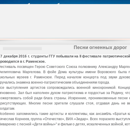
Песни огненных дорог
17 декабря 2016 г. студенты ГГУ побывали на
II
фестивале патриотической 
проводился в г. Раменское.
Фестиваль посвящен Герою Советского Союза полковнику Александру Маргел
Филипповича Маргелова. В фойе Дома культуры имени Воровского была п
школьных музеев г. Раменское. Перед началом концерта под звуки духово
вручались знамена военно-патриотическим объединениям города.
Все выступления артистов сопровождались военной кинохроникой. Конце
мгновенно. Зал был наполнен духом патриотизма и гордостью за Родину, что
пожертвовать собой ради блага страны. Искренние, проникновенные песни 
присутствующих. Многие песни зрители слушали стоя, отдавая дань не 
солдатам.
Особенно запомнились такие артисты и коллективы, как ансамбль «Братья к
Вячеслав Корнеев, группа «Отечество», ВИА «Зидар». Всех поразило выступ
Ливаренко с песней «Дети войны»" и фильм о детях, искалеченных войной, кот