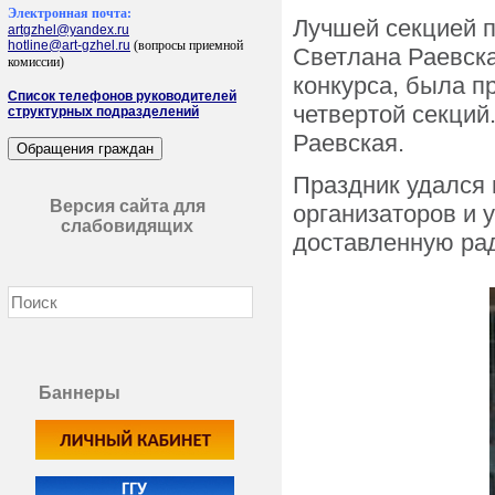
Электронная почта:
Лучшей секцией п
artgzhel@yandex.ru
hotline@art-gzhel.ru
(вопросы приемной
Светлана Раевск
комиссии)
конкурса, была п
Список телефонов руководителей
четвертой секций
структурных подразделений
Раевская.
Праздник удался 
Версия сайта для
организаторов и 
слабовидящих
доставленную рад
Баннеры