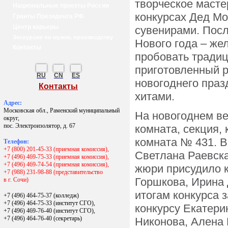
творческое масте
Национальные проекты России
конкурсах Дед Мо
Гранты Президента РФ
Центр карьеры
сувенирами. Посл
Экскурсии по музею, производству
Нового года – же
Контакты
пробовать тради
приготовленный 
RU
CN
ES
новогоднего праз
Контакты
хитами.
Адрес:
Московская обл., Раменский муниципальный
На новогоднем в
округ,
пос. Электроизолятор, д. 67
комната, секция,
комната № 431. 
Телефон:
+7 (800) 201-45-33 (приемная комиссия),
Светлана Раевска
+7 (496) 469-75-33 (приемная комиссия),
+7 (496) 469-74-54 (приемная комиссия),
жюри присудило 
+7 (988) 231-98-88 (представительство
Горшкова, Ирина 
в г. Сочи)
итогам конкурса 
+7 (496) 464-75-37 (колледж)
+7 (496) 464-75-33 (институт СГО),
конкурсу Екатери
+7 (496) 469-76-40 (институт СГО),
+7 (496) 464-76-40
(секретарь)
Никонова, Алена