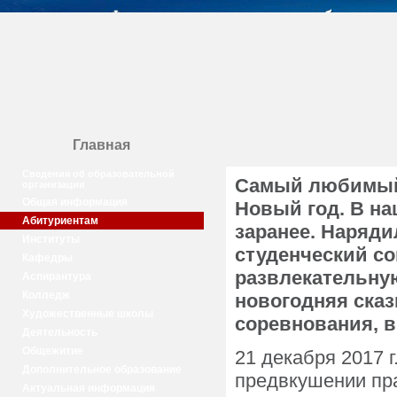
Главная
Сведения об образовательной
Самый любимый п
организации
Общая информация
Новый год. В на
Абитуриентам
заранее. Наряди
Институты
студенческий со
Кафедры
развлекательну
Аспирантура
Колледж
новогодняя сказ
Художественные школы
соревнования, в
Деятельность
Общежитие
21 декабря 2017 г
Дополнительное образование
предвкушении пра
Актуальная информация