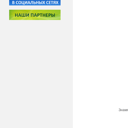
Знамя