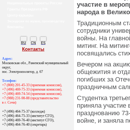
участие в меро
Национальные проекты России
Гранты Президента РФ
народа в Велико
Центр карьеры
Экскурсии по музею, производству
Традиционным ста
Контакты
сотрудники униве
войны. На главно
RU
CN
ES
митинг. На митин
Контакты
посвящались стих
Адрес:
Вечером на акци
Московская обл., Раменский муниципальный
округ,
общежития и отда
пос. Электроизолятор, д. 67
погибших за Оте
Телефон:
+7 (800) 201-45-33 (приемная комиссия),
праздничным сал
+7 (496) 469-75-33 (приемная комиссия),
+7 (496) 469-74-54 (приемная комиссия),
Студентка третье
+7 (988) 231-98-88 (представительство
в г. Сочи)
приняла участие 
+7 (496) 464-75-37 (колледж)
празднованию 73
+7 (496) 464-75-33 (институт СГО),
войне, и заняла 
+7 (496) 469-76-40 (институт СГО),
+7 (496) 464-76-40
(секретарь)