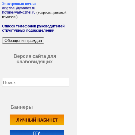
Электронная почта:
artgzhel@yandex.ru
hotline@art-gzhel.ru
(вопросы приемной
комиссии)
Список телефонов руководителей
структурных подразделений
Версия сайта для
слабовидящих
Баннеры