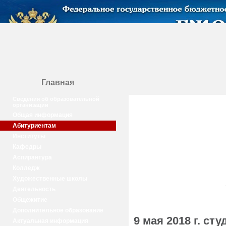
Главная
Сведения об образовательной
организации
Общая информация
Абитуриентам
Институты
Кафедры
Аспирантура
Колледж
Художественные школы
Деятельность
Общежитие
Дополнительное образование
9 мая 2018 г. с
Актуальная информация