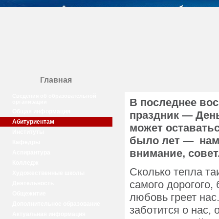
Главная
Сведения об образовательной
В последнее во
организации
Общая информация
праздник — День
Абитуриентам
может оставать
Институты
было лет — нам 
Кафедры
внимание, совет
Аспирантура
Колледж
Сколько тепла та
Художественные школы
самого дорогого,
Деятельность
Общежитие
любовь греет нас
Дополнительное образование
заботится о нас, 
Актуальная информация