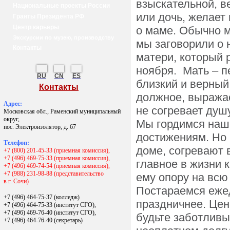
взыскательной, в
Национальные проекты России
или дочь, желает
Гранты Президента РФ
Центр карьеры
о маме. Обычно 
Экскурсии по музею, производству
мы заговорили о 
Контакты
матери, который 
ноября. Мать – п
RU
CN
ES
близкий и верный
Контакты
должное, выражае
Адрес:
не согревает душ
Московская обл., Раменский муниципальный
округ,
Мы гордимся наш
пос. Электроизолятор, д. 67
достижениям. Но 
Телефон:
доме, согревают 
+7 (800) 201-45-33 (приемная комиссия),
+7 (496) 469-75-33 (приемная комиссия),
главное в жизни к
+7 (496) 469-74-54 (приемная комиссия),
+7 (988) 231-98-88 (представительство
ему опору на всю 
в г. Сочи)
Постараемся ежед
+7 (496) 464-75-37 (колледж)
праздничнее. Цен
+7 (496) 464-75-33 (институт СГО),
+7 (496) 469-76-40 (институт СГО),
будьте заботливы
+7 (496) 464-76-40
(секретарь)