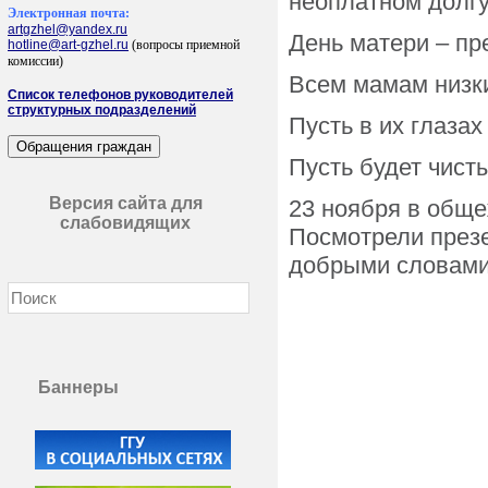
неоплатном долгу
Электронная почта:
artgzhel@yandex.ru
День матери – пр
hotline@art-gzhel.ru
(вопросы приемной
комиссии)
Всем мамам низк
Список телефонов руководителей
структурных подразделений
Пусть в их глазах
Пусть будет чист
Версия сайта для
23 ноября в общ
слабовидящих
Посмотрели през
добрыми словами
Баннеры